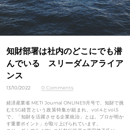
知財部署は社内のどこにでも潜
んでいる スリーダムアライア
ンス
13/10/2022
0 Comments
経済産業省 METI Journal ONLINE9月号で、知財で挑
むESG経営という政策特集が組まれ、vol.4とvol.5
で、「知財を活躍させる企業統治」とは。プロが明か
す重要ポイント」が取り上げられています。