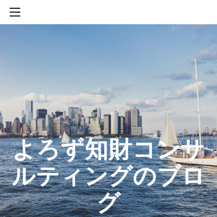
HOME
SERVICES
ABOUT
CONTACT
BLOG
知財活動のROICへの貢献
生成AIを活用した知財戦略の策定方法
生成AIとの「壁打ち」で、新たな発明を創出する方法
​よろず知財コンサ
ルティングのブロ
グ