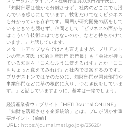
​スリーダムアライアンス社執行役員の原田雅子氏は、
『知財部署は他から分離させず、社内のどこにでも潜
んでいる感じにしています。技術だけでなくビジネス
も分かっている存在です。周囲が研究開発の話をして
いるときでも臆せず、仲間として「ビジネスの面から
はこういう技術にはできないのか」などと持ちかけて
います。』と話しています。
スタートアップならではとも言えますが、ブリヂスト
ンの荒木充氏（知的財産部門 部門長）も『会社が持っ
ている知財を「こんなふうに使えるはず」とか「ここ
をちょっと変えてみれば」と社内で提案するのです。
ブリヂストンではそのために、知財部門が開発部門や
事業部門などに草の根的に入り、つなぎ役をしていま
す。』と話していますように、基本は一緒でしょう。
経済産業省ウェブサイト「METI Journal ONLINE」
「知財を活躍させる企業統治」とは。プロが明かす重
要ポイント【前編】
URL：
https://journal.meti.go.jp/p/23628/