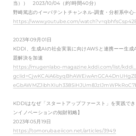
当）） 2023/10/04（約1時間40分）
野崎篤志のイーパテントチャンネル-調査・分析系中心-
https://www.youtube.com/watch?v=qbhfsCsp42
2023年09月01日
KDDI、生成AIの社会実装に向けAWSと連携ーー生
題解決を加速
https://mugenlabo-magazine.kddi.com/list/kddi
gclid=CjwKCAiA6byqBhAWEiwAnGCA4DnUHgZE
eGbAWMZJibhXIuh338SiHJUm8JzIJmWPkRoC
KDDIはなぜ「スタートアップファースト」を実践で
ンイノベーションの知財戦略】
2023年05月19日
https://tomoruba.eiicon.net/articles/3949