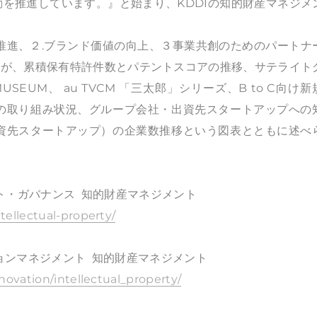
を推進しています。』と始まり、KDDIの知的財産マネジメ
の推進、２.ブランド価値の向上、３事業共創のためのパートナ
化 が、累積保有特許件数とパテントスコアの推移、サテライト
USEUM、 au TVCM 「三太郎」シリーズ、B to C向け新
の取り組み状況、グループ会社・出資先スタートアップへの
資先スタートアップ）の企業数推移という図表とともに述べ
ート・ガバナンス 知的財産マネジメント
tellectual-property/
ションマネジメント 知的財産マネジメント
novation/intellectual_property/