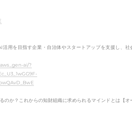
E
成AI活用を目指す企業・自治体やスタートアップを支援し、社
_aws_gen-ai/?
c_U3_1wGG9F-
7bwQAvD_BwE
きるのか？これからの知財組織に求められるマインドとは【オ