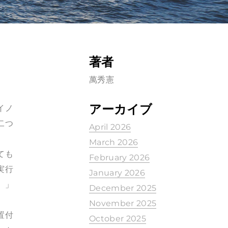
著者
萬秀憲
アーカイブ
イノ
二つ
April 2026
March 2026
ても
February 2026
実行
January 2026
。」
December 2025
November 2025
置付
October 2025