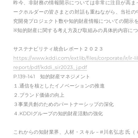
昨今、非財務の情報開示については非常に注目が高ま
ークホルダーの皆さまとの対話も重ねながら、当社の
究開発プロジェクト数や知的財産情報についての開示
※知的財産に関する考え方及び取組みの具体的内容に
サステナビリティ統合レポート２０２３
https://www.kddi.com/extlib/files/corporate/ir/ir-l
report/pdf/kddi_sir2023_j.pdf
P.139-141 知的財産マネジメント
１.通信を核としたイノベーションの推進
２.ブランド価値の向上
３事業共創のためのパートナーシップの深化
４.KDDIグループの知的財産活動の強化
これからの知財業界、人材・スキル－#川名弘志 氏（ 