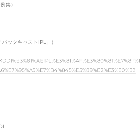
事例集）
「バックキャストIPL」）
~:text=KDDI%E3%81%AEIPL%E3%81%AF%E3%80%81%E7%8F
A6%E7%95%A5%E7%B4%845%E5%89%B2%E3%80%82
I