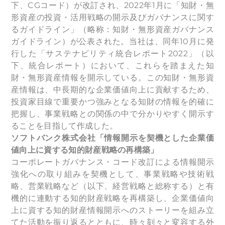
下、CGコード）が改訂され、2022年1月に「知財・無
形資産の投資・活用戦略の開示及びガバナンスに関す
るガイドライン」（略称：知財・無形資産ガバナンス
ガイドライン）が公表された。当社は、同年10月に発
行した「サステナビリティ統合レポート2022」（以
下、統合レポート）において、これらを踏まえた知
財・無形資産情報を開示している。この知財・無形資
産情報は、中長期的な企業価値向上に貢献するため、
投資家目線で重要かつ強みとなる知財の情報を的確に
把握し、事業戦略との関係の中で分かりやすく開示す
ることを目指して作成した。
ソフトバンク株式会社「情報開示を契機とした企業価
値向上に資する知的財産戦略の再構築」
コーポレートガバナンス・コード改訂による情報開示
強化への取り組みを契機として、事業戦略や技術戦
略、営業戦略など（以下、経営戦略と総称する）と有
機的に連動する知的財産戦略を再構築し、企業価値向
上に資する知的財産情報開示へのストーリーを組み立
てた活動を振り返るとともに、時々刻々と変容する外