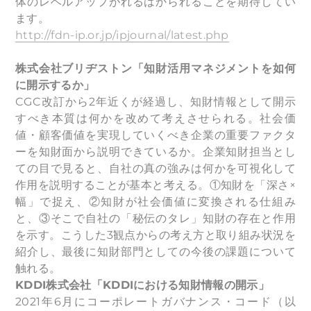
体のレベルアップがれるはかられることを期待してい
ます。
http://fdn-ip.or.jp/ipjournal/latest.php
株式会社ブリヂストン「知財活用マネジメントを如何
に開示するか」
CGC改訂から2年近くが経過し、知財情報として開示
すべき本質は何かを改めて考えさせられる。社会価
値・顧客価値を実現していくべき企業の重要ファクタ
ーを知財面から説明できているか。企業知財担当とし
ての目で見ると、自社の真の強みは何かを可視化して
作用を説明することが基本と考える。①知財を「深さ×
幅」で捉え、②知財が社会価値に変換される仕組み
と、③そこで自社の「秘伝のタレ」知財の存在と作用
を示す。こうした3観点からの考え方と取り組み状況を
紹介し、最後に知財部門としての今後の課題について
触れる。
KDDI
株式会社「KDDIにおける知財情報の開示」
2021年6月にコーポレートガバナンス・コード（以