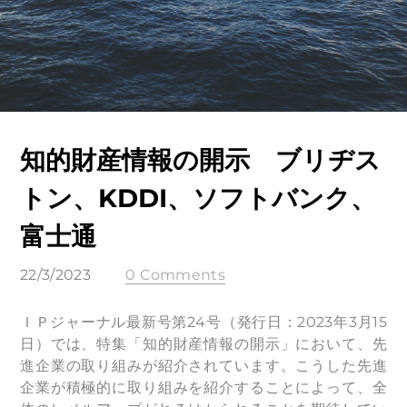
知的財産情報の開示 ブリヂス
トン、KDDI、ソフトバンク、
富士通
22/3/2023
0 Comments
ＩＰジャーナル最新号第24号（発行日：2023年3月15
日）では、特集「知的財産情報の開示」において、先
進企業の取り組みが紹介されています。こうした先進
企業が積極的に取り組みを紹介することによって、全