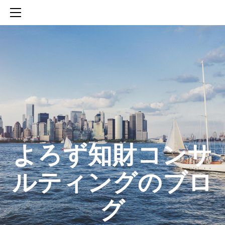
HOME
SERVICES
ABOUT
CONTACT
BLOG
知財活動のROICへの貢献
生成AIを活用した知財戦略の策定方法
生成AIとの「壁打ち」で、新たな発明を創出する方法
​よろず知財コンサ
ルティングのブロ
グ