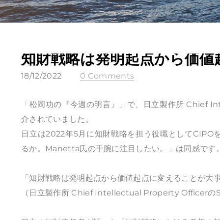
知財戦略は発明起点から価値
18/12/2022
0 Comments
「松岡功の『今週の明言』」で、日立製作所 Chief Intellec
介されていました。
​日立は2022年5月に知財戦略を担う役職としてCIP
るか。Manetta氏の手腕に注目したい。」は同感です
「知財戦略は発明起点から価値起点に変えることが大
（日立製作所 Chief Intellectual Property Officer