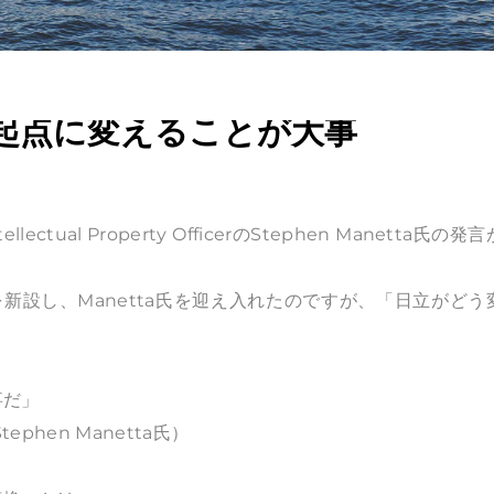
起点に変えることが大事
tual Property OfficerのStephen Manetta氏の発
Oを新設し、Manetta氏を迎え入れたのですが、「日立がどう
。
事だ」
のStephen Manetta氏）