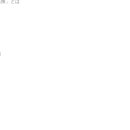
転換」とは
画