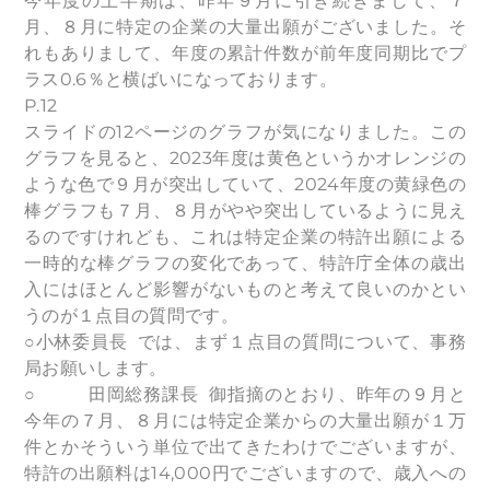
今年度の上半期は、昨年９月に引き続きまして、７
月、８月に特定の企業の大量出願がございました。そ
れもありまして、年度の累計件数が前年度同期比でプ
ラス0.6％と横ばいになっております。
P.12
スライドの12ページのグラフが気になりました。この
グラフを見ると、2023年度は黄色というかオレンジの
ような色で９月が突出していて、2024年度の黄緑色の
棒グラフも７月、８月がやや突出しているように見え
るのですけれども、これは特定企業の特許出願による
一時的な棒グラフの変化であって、特許庁全体の歳出
入にはほとんど影響がないものと考えて良いのかとい
うのが１点目の質問です。
○小林委員長 では、まず１点目の質問について、事務
局お願いします。
○ 田岡総務課長 御指摘のとおり、昨年の９月と
今年の７月、８月には特定企業からの大量出願が１万
件とかそういう単位で出てきたわけでございますが、
特許の出願料は14,000円でございますので、歳入への