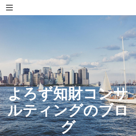
HOME
SERVICES
ABOUT
CONTACT
BLOG
知財活動のROICへの貢献
生成AIを活用した知財戦略の策定方法
生成AIとの「壁打ち」で、新たな発明を創出する方法
​よろず知財コンサ
ルティングのブロ
グ