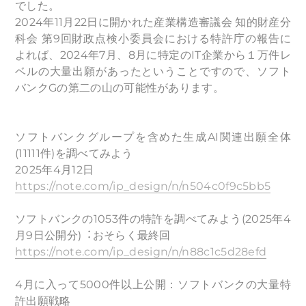
でした。
2024年11月22日に開かれた産業構造審議会 知的財産分
科会 第9回財政点検小委員会における特許庁の報告に
よれば、2024年7月、8月に特定のIT企業から１万件レ
ベルの大量出願があったということですので、ソフト
バンクGの第二の山の可能性があります。
ソフトバンクグループを含めた生成AI関連出願全体
(11111件)を調べてみよう
2025年4月12日
https://note.com/ip_design/n/n504c0f9c5bb5
ソフトバンクの1053件の特許を調べてみよう(2025年4
月9日公開分)︓おそらく最終回
https://note.com/ip_design/n/n88c1c5d28efd
4月に入って5000件以上公開：ソフトバンクの大量特
許出願戦略