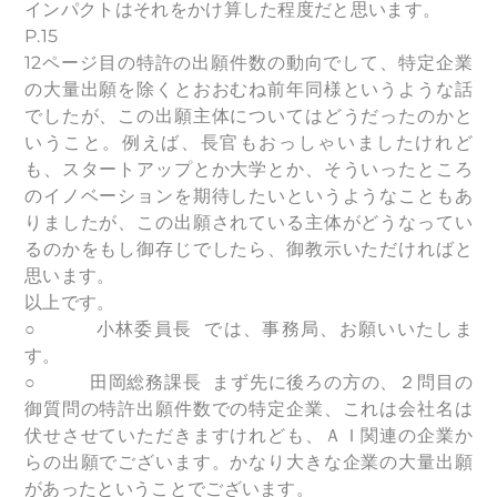
インパクトはそれをかけ算した程度だと思います。
P.15
12ページ目の特許の出願件数の動向でして、特定企業
の大量出願を除くとおおむね前年同様というような話
でしたが、この出願主体についてはどうだったのかと
いうこと。例えば、長官もおっしゃいましたけれど
も、スタートアップとか大学とか、そういったところ
のイノベーションを期待したいというようなこともあ
りましたが、この出願されている主体がどうなってい
るのかをもし御存じでしたら、御教示いただければと
思います。
以上です。
○ 小林委員長 では、事務局、お願いいたしま
す。
○ 田岡総務課長 まず先に後ろの方の、２問目の
御質問の特許出願件数での特定企業、これは会社名は
伏せさせていただきますけれども、ＡＩ関連の企業か
らの出願でございます。かなり大きな企業の大量出願
があったということでございます。