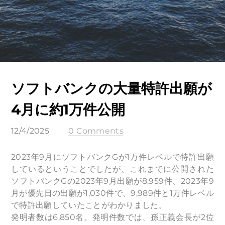
ソフトバンクの大量特許出願が
4月に約1万件公開
12/4/2025
0 Comments
2023年9月にソフトバンクGが1万件レベルで特許出願
しているということでしたが、これまでに公開された
ソフトバンクGの
2023年9月
出願が8,959件、2023年9
月が優先日の出願が1,030件で、9,989件と1万件レベル
で特許出願していたことがわかりました。
発明者数は6,850名。発明件数では、孫正義会長が2位