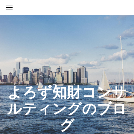
HOME
SERVICES
ABOUT
CONTACT
BLOG
知財活動のROICへの貢献
生成AIを活用した知財戦略の策定方法
生成AIとの「壁打ち」で、新たな発明を創出する方法
​よろず知財コンサ
ルティングのブロ
グ