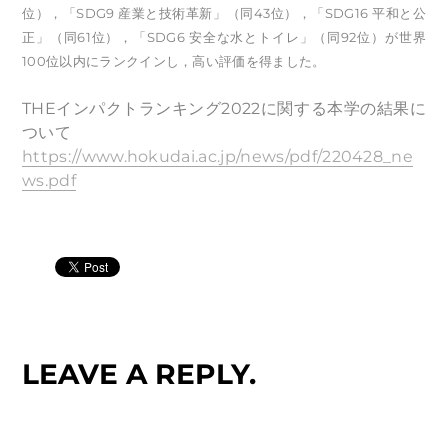
位），「SDG9 産業と技術革新」（同43位），「SDG16 平和と公
正」（同61位），「SDG6 安全な水とトイレ」（同92位）が世界
100位以内にランクインし，高い評価を得ました。
THEインパクトランキング2022に関する本学の結果に
ついて
https://www.hokudai.ac.jp/news/pdf/220428_ne
ws.pdf
LEAVE A REPLY.