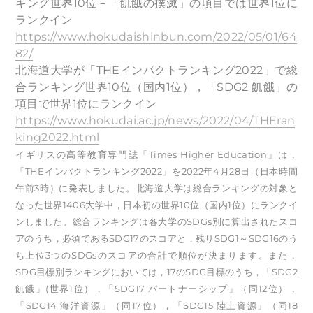
キング世界10位－「飢餓の撲滅」の項目では世界1位に
ランクイン
https://www.hokudaishinbun.com/2022/05/01/64
82/
北海道大学が「THEインパクトランキング2022」で総
合ランキング世界10位（国内1位），「SDG2 飢餓」の
項目で世界1位にランクイン
https://www.hokudai.ac.jp/news/2022/04/THEran
king2022.html
イギリスの高等教育専門誌「Times Higher Education」は，
「THEインパクトランキング2022」を2022年4月28日（日本時間
午前3時）に発表しました。北海道大学は総合ランキングの対象と
なった世界1406⼤学中，日本初の世界10位（国内1位）にランクイ
ンしました。総合ランキングは各大学のSDGs別に算出されたスコ
アのうち，必須であるSDG17のスコアと，残りSDG1～SDG16のう
ち上位3つのSDGsのスコアの合計で順位が決まります。また，
SDG目標別ランキングにおいては，17のSDG目標のうち，「SDG2
飢餓」(世界1位），「SDG17 パートナーシップ」（同12位），
「SDG14 海洋資源」（同17位），「SDG15 陸上資源」（同18