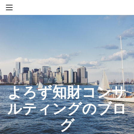
HOME
SERVICES
ABOUT
CONTACT
BLOG
知財活動のROICへの貢献
生成AIを活用した知財戦略の策定方法
生成AIとの「壁打ち」で、新たな発明を創出する方法
​よろず知財コンサ
ルティングのブロ
グ