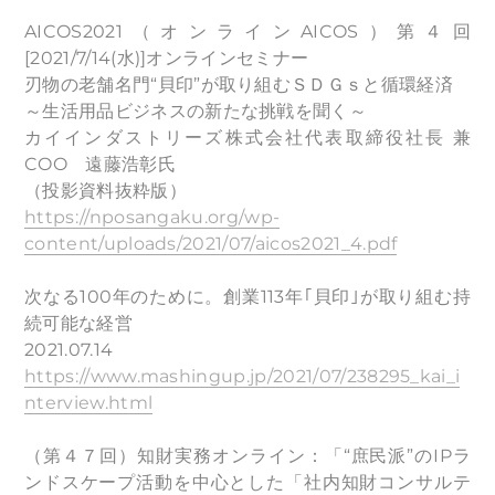
AICOS2021（オンラインAICOS）第４回
[2021/7/14(水)]オンラインセミナー
刃物の老舗名門“貝印”が取り組むＳＤＧｓと循環経済
～生活用品ビジネスの新たな挑戦を聞く～
カイインダストリーズ株式会社代表取締役社⾧ 兼
COO 遠藤浩彰氏
（投影資料抜粋版）
https://nposangaku.org/wp-
content/uploads/2021/07/aicos2021_4.pdf
次なる100年のために。創業113年｢貝印｣が取り組む持
続可能な経営
2021.07.14
https://www.mashingup.jp/2021/07/238295_kai_i
nterview.html
（第４７回）知財実務オンライン：「“庶民派”のIPラ
ンドスケープ活動を中心とした「社内知財コンサルテ