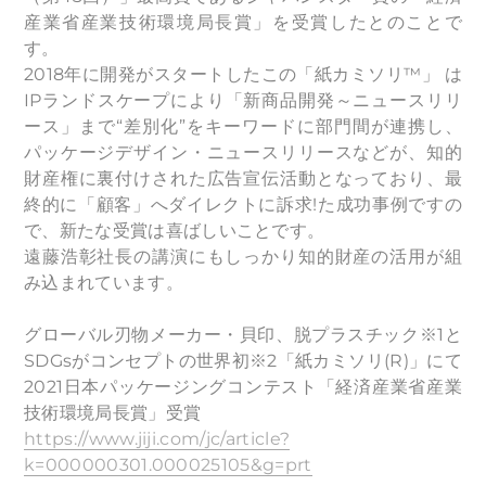
産業省産業技術環境局長賞」を受賞したとのことで
す。
2018年に開発がスタートしたこの「紙カミソリ™」 は
IPランドスケープにより「新商品開発～ニュースリリ
ース」まで“差別化”をキーワードに部門間が連携し、
パッケージデザイン・ニュースリリースなどが、知的
財産権に裏付けされた広告宣伝活動となっており、最
終的に「顧客」へダイレクトに訴求!た成功事例ですの
で、新たな受賞は喜ばしいことです。
遠藤浩彰社長の講演にもしっかり知的財産の活用が組
み込まれています。
グローバル刃物メーカー・貝印、脱プラスチック※1と
SDGsがコンセプトの世界初※2「紙カミソリ(R)」にて
2021日本パッケージングコンテスト「経済産業省産業
技術環境局長賞」受賞
https://www.jiji.com/jc/article?
k=000000301.000025105&g=prt