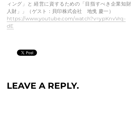
ィング」と 経営に資するための「目指すべき企業知財
人財」」（ゲスト：貝印株式会社 地曵 慶一）
https://www.youtube.com/watch?v=ypKnvVrq-
dE
LEAVE A REPLY.