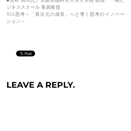
■名和 高司氏／京都先端科学大学大学院 教授、一橋ビ
ジネススクール 客員教授
10X思考～「異次元の成長」へと導く思考のイノベー
ション～
LEAVE A REPLY.