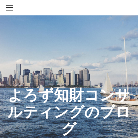
HOME
SERVICES
ABOUT
CONTACT
BLOG
知財活動のROICへの貢献
生成AIを活用した知財戦略の策定方法
生成AIとの「壁打ち」で、新たな発明を創出する方法
​よろず知財コンサ
ルティングのブロ
グ