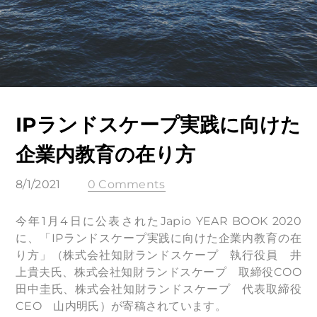
IPランドスケープ実践に向けた
企業内教育の在り方
8/1/2021
0 Comments
今年1月4日に公表されたJapio YEAR BOOK 2020
に、「IPランドスケープ実践に向けた企業内教育の在
り方」（株式会社知財ランドスケープ 執行役員 井
上貴夫氏、株式会社知財ランドスケープ 取締役COO
田中圭氏、株式会社知財ランドスケープ 代表取締役
CEO 山内明氏）が寄稿されています。