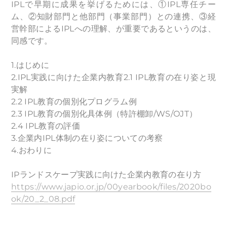
IPLで早期に成果を挙げるためには、①IPL専任チー
ム、②知財部門と他部門（事業部門）との連携、③経
営幹部によるIPLへの理解、が重要であるというのは、
同感です。
1.はじめに
2.IPL実践に向けた企業内教育2.1 IPL教育の在り姿と現
実解
2.2 IPL教育の個別化プログラム例
2.3 IPL教育の個別化具体例（特許棚卸/WS/OJT）
2.4 IPL教育の評価
3.企業内IPL体制の在り姿についての考察
4.おわりに
IPランドスケープ実践に向けた企業内教育の在り方
https://www.japio.or.jp/00yearbook/files/2020bo
ok/20_2_08.pdf