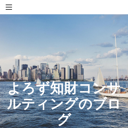
HOME
SERVICES
ABOUT
CONTACT
BLOG
知財活動のROICへの貢献
生成AIを活用した知財戦略の策定方法
生成AIとの「壁打ち」で、新たな発明を創出する方法
​よろず知財コンサ
ルティングのブロ
グ