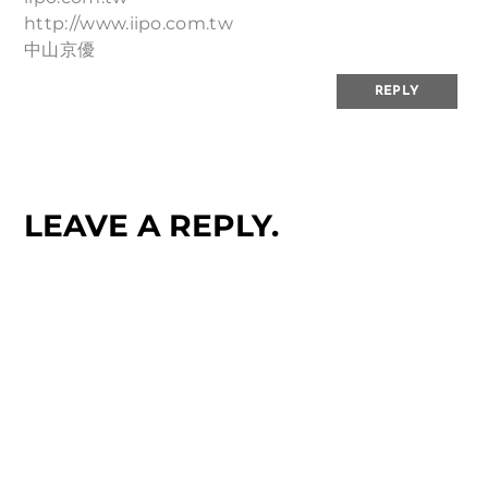
http://www.iipo.com.tw
中山京優
REPLY
LEAVE A REPLY.