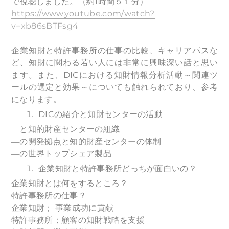
で視聴しました。（約1時間５１分）
https://www.youtube.com/watch?
v=xb86sBTFsg4
企業知財と特許事務所の仕事の比較、キャリアパスな
ど、知財に関わる若い人には非常に興味深い話と思い
ます。また、DICにおける知財情報分析活動～関連ツ
ールの選定と効果～についても触れられており、参考
になります。
DICの紹介と知財センターの活動
―と知的財産センターの組織
―の開発拠点と知的財産センターの体制
―の世界トップシェア製品
企業知財と特許事務所どっちが面白いの？
企業知財とは何をするところ？
特許事務所の仕事？
企業知財； 事業成功に貢献
特許事務所；顧客の知財戦略を支援