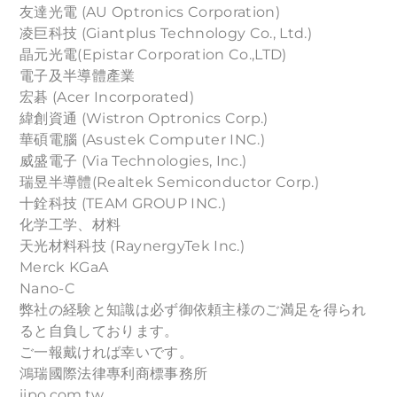
友達光電 (AU Optronics Corporation)
凌巨科技 (Giantplus Technology Co., Ltd.)
晶元光電(Epistar Corporation Co.,LTD)
電子及半導體產業
宏碁 (Acer Incorporated)
緯創資通 (Wistron Optronics Corp.)
華碩電腦 (Asustek Computer INC.)
威盛電子 (Via Technologies, Inc.)
瑞昱半導體(Realtek Semiconductor Corp.)
十銓科技 (TEAM GROUP INC.)
化学工学、材料
天光材料科技 (RaynergyTek Inc.)
Merck KGaA
Nano-C
弊社の経験と知識は必ず御依頼主様のご満足を得られ
ると自負しております。
ご一報戴ければ幸いです。
鴻瑞國際法律專利商標事務所
iipo.com.tw