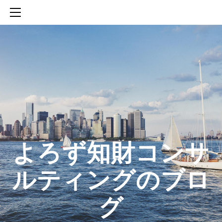
HOME
SERVICES
ABOUT
CONTACT
BLOG
知財活動のROICへの貢献
生成AIを活用した知財戦略の策定方法
生成AIとの「壁打ち」で、新たな発明を創出する方法
​よろず知財コンサ
ルティングのブロ
グ