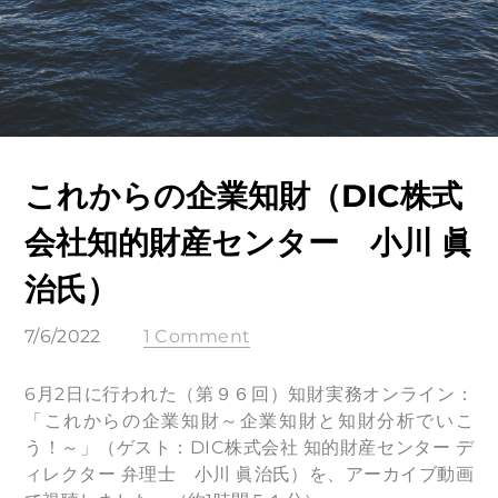
これからの企業知財（DIC株式
会社知的財産センター 小川 眞
治氏）
7/6/2022
1 Comment
6月2日に行われた（第９６回）知財実務オンライン：
「これからの企業知財～企業知財と知財分析でいこ
う！～」（ゲスト：DIC株式会社 知的財産センター デ
ィレクター 弁理士 小川 眞治氏）を、アーカイブ動画