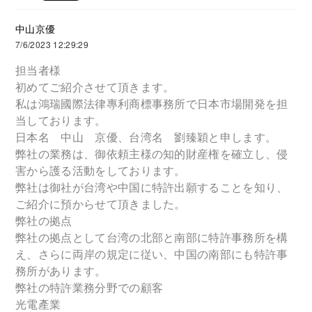
中山京優
7/6/2023 12:29:29
担当者様
初めてご紹介させて頂きます。
私は鴻瑞國際法律專利商標事務所で日本市場開発を担
当しております。
日本名 中山 京優、台湾名 劉臻穎と申します。
弊社の業務は、御依頼主様の知的財産権を確立し、侵
害から護る活動をしております。
弊社は御社が台湾や中国に特許出願することを知り、
ご紹介に預からせて頂きました。
弊社の拠点
弊社の拠点として台湾の北部と南部に特許事務所を構
え、さらに両岸の規定に従い、中国の南部にも特許事
務所があります。
弊社の特許業務分野での顧客
光電產業