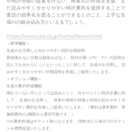
や特許分類の提案を行ない、検索式の作成を支援、ま
た読みやすく分かりやすい特許要約を提供することで
査読の効率化を図ることができるとのこと、上手な生
成AIの組み込み方といえるでしょう。
https://www.cks.co.jp/home/News.html
＜標準機能＞
生成AIを活用した分かりやすい特許分類説明
普段使わない分類は馴染みがなく、特許分類（IPC・FI）の説明を
読んでも分かりにくいといったことに対して、生成AIを活用し、読
みやすく分かりやすい分類説明を作成しご提供いたします。
＜オプション機能＞
生成AI要約作成機能
慣れていない方にとっては読みにくく、分かりにくい特許文書に対
して 、生成AIを活用 し、 技術や発明の特徴と内容が読みやすく分
かりやすい要約を作成しご提供いたします。 （要約は基本要約、実
施例要約の2種類から選択可能です。）
※AI要約作成はチケット制になります。1契約当たり毎月100チケッ
トを標準設定いたします。