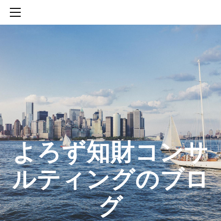
HOME
SERVICES
ABOUT
CONTACT
BLOG
知財活動のROICへの貢献
生成AIを活用した知財戦略の策定方法
生成AIとの「壁打ち」で、新たな発明を創出する方法
​よろず知財コンサ
ルティングのブロ
グ