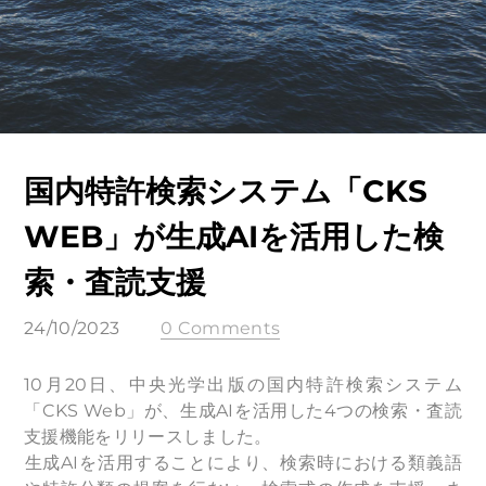
国内特許検索システム「CKS
WEB」が生成AIを活用した検
索・査読支援
24/10/2023
0 Comments
10月20日、中央光学出版の国内特許検索システム
「CKS Web」が、生成AIを活用した4つの検索・査読
支援機能をリリースしました。
​生成AIを活用することにより、検索時における類義語