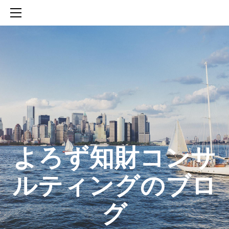
HOME
SERVICES
ABOUT
CONTACT
BLOG
知財活動のROICへの貢献
生成AIを活用した知財戦略の策定方法
生成AIとの「壁打ち」で、新たな発明を創出する方法
​よろず知財コンサ
ルティングのブロ
グ