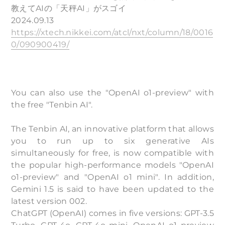
教えてAIの「天秤AI」がスゴイ
2024.09.13
https://xtech.nikkei.com/atcl/nxt/column/18/0016
0/090900419/
You can also use the "OpenAI o1-preview" with
the free "Tenbin AI".
The Tenbin AI, an innovative platform that allows
you to run up to six generative AIs
simultaneously for free, is now compatible with
the popular high-performance models "OpenAI
o1-preview" and "OpenAI o1 mini". In addition,
Gemini 1.5 is said to have been updated to the
latest version 002.
ChatGPT (OpenAI) comes in five versions: GPT-3.5