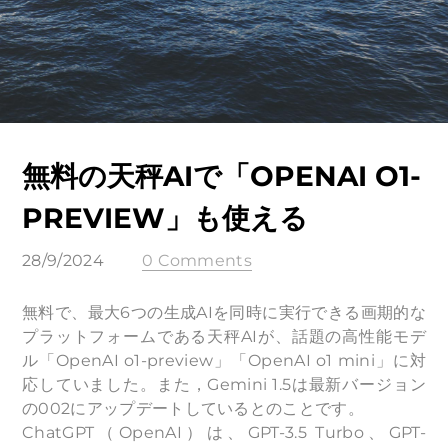
無料の天秤AIで「OPENAI O1-
PREVIEW」も使える
28/9/2024
0 Comments
無料で、最大6つの生成AIを同時に実行できる画期的な
プラットフォームである天秤AIが、話題の高性能モデ
ル「OpenAI o1-preview」「OpenAI o1 mini」に対
応していました。また，Gemini 1.5は最新バージョン
の002にアップデートしているとのことです。
ChatGPT（OpenAI）は、GPT-3.5 Turbo、GPT-