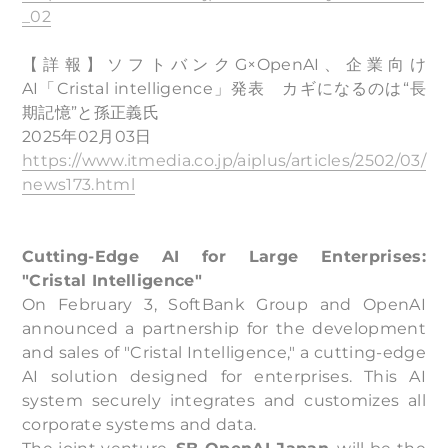
_02
【詳報】ソフトバンクG×OpenAI、企業向け
AI「Cristal intelligence」発表 カギになるのは“長
期記憶”と孫正義氏
2025年02月03日
https://www.itmedia.co.jp/aiplus/articles/2502/03/
news173.html
Cutting-Edge AI for Large Enterprises:
"Cristal Intelligence"
On February 3, SoftBank Group and OpenAI
announced a partnership for the development
and sales of "Cristal Intelligence," a cutting-edge
AI solution designed for enterprises. This AI
system securely integrates and customizes all
corporate systems and data.