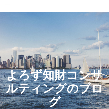
HOME
SERVICES
ABOUT
CONTACT
BLOG
知財活動のROICへの貢献
生成AIを活用した知財戦略の策定方法
生成AIとの「壁打ち」で、新たな発明を創出する方法
​よろず知財コンサ
ルティングのブロ
グ