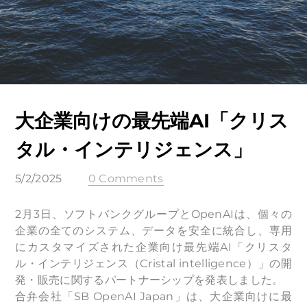
大企業向けの最先端AI「クリス
タル・インテリジェンス」
5/2/2025
0 Comments
2月3日、ソフトバンクグループとOpenAIは、個々の
企業の全てのシステム、データを安全に統合し、専用
にカスタマイズされた企業向け最先端AI「クリスタ
ル・インテリジェンス（Cristal intelligence）」の開
発・販売に関するパートナーシップを発表しました。
合弁会社「SB OpenAI Japan」は、大企業向けに最