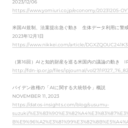
2023/12/06
https://www.yomiuri.co.jp/economy/20231205-OY
米国AI規制、法案提出急ぐ動き 生体データ利用に警
2023年12月1日
https://www.nikkei.com/article/DGXZQOUC241
（第16回）AIと知的財産を巡る米国内の議論の動き IPジ
http://fdn-ip.or.jp/files/ipjournal/vol27/IPJ27_76_8
バイデン政権の「AIに関する大統領令」概説
NOVEMBER 11, 2023
https://datos-insights.com/blog/susumu-
suzuki/%E3%83%90%E3%82%A4%E3%83%87%E
B%E9%96%A2%E3%81%99%E3%82%8B%E5%A4%