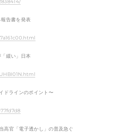
-2838414/
る報告書を発表
87a161c00.html
が「緩い」日本
D5UHBI01N.html
ガイドラインのポイント〜
e77fd7d8
当高官「電子透かし」の普及急ぐ