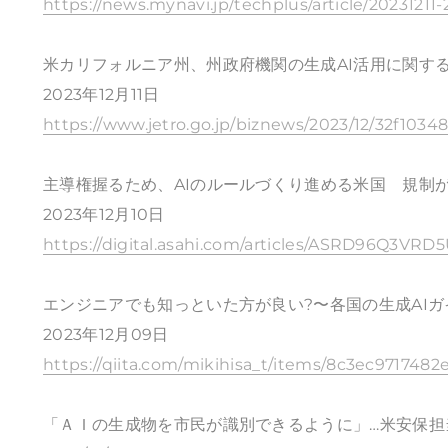
https://news.mynavi.jp/techplus/article/20231211
米カリフォルニア州、州政府機関の生成AI活用に関す
2023年12月11日
https://www.jetro.go.jp/biznews/2023/12/32f1034
主導権握るため、AIのルールづくり進める米国 規制
2023年12月10日
https://digital.asahi.com/articles/ASRD96Q3VR
エンジニアでも知っといた方が良い?〜各国の生成AI
2023年12月09日
https://qiita.com/mikihisa_t/items/8c3ec9717482
「ＡＩの生成物を市民が識別できるように」…米安保担