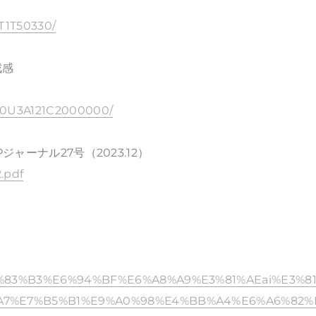
T1T50330/
戒感
K30U3A121C2000000/
ャーナル27号（2023.12）
2.pdf
3%83%B3%E6%94%BF%E6%A8%A9%E3%81%AEai%E3%8
A7%E7%B5%B1%E9%A0%98%E4%BB%A4%E6%A6%82%