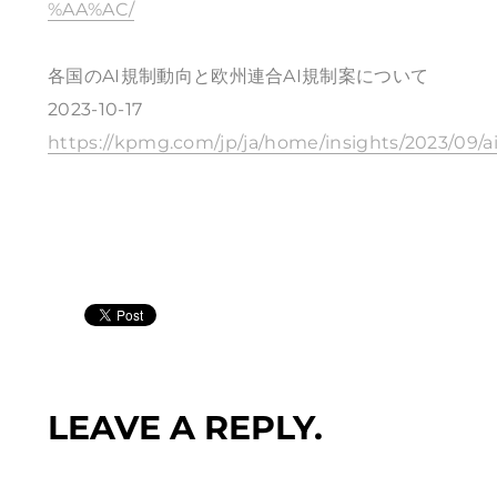
%AA%AC/
各国のAI規制動向と欧州連合AI規制案について
2023-10-17
https://kpmg.com/jp/ja/home/insights/2023/09/a
LEAVE A REPLY.