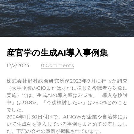
産官学の生成AI導入事例集
12/2/2024
0 Comments
株式会社野村総合研究所が2023年9月に行った調査
（大手企業のCIOまたはそれに準じる役職者を対象に
実施）では、生成AIの導入率は24.2%、「導入を検討
中」は30.8%、「今後検討したい」は26.0%とのこと
でした。
2024年1月30日付けで、AINOWが企業や自治体にお
いて生成AIを導入している事例をまとめて公表しまし
た。下記の会社の事例が掲載されています。