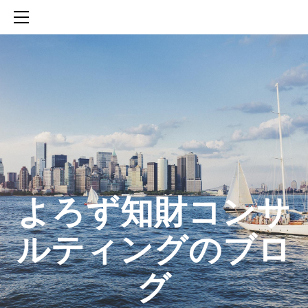
HOME
SERVICES
ABOUT
CONTACT
BLOG
知財活動のROICへの貢献
生成AIを活用した知財戦略の策定方法
生成AIとの「壁打ち」で、新たな発明を創出する方法
​よろず知財コンサ
ルティングのブロ
グ