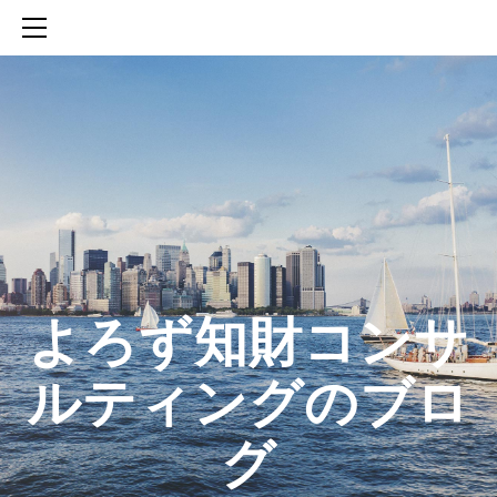
HOME
SERVICES
ABOUT
CONTACT
BLOG
知財活動のROICへの貢献
生成AIを活用した知財戦略の策定方法
生成AIとの「壁打ち」で、新たな発明を創出する方法
​よろず知財コンサ
ルティングのブロ
グ