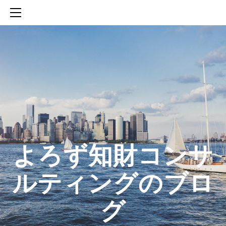
HOME
SERVICES
ABOUT
CONTACT
BLOG
知財活動のROICへの貢献
生成AIを活用した知財戦略の策定方法
生成AIとの「壁打ち」で、新たな発明を創出する方法
​よろず知財コンサ
ルティングのブロ
グ