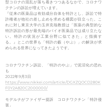
型コロナの混乱が落ち着きつつあるなかで、コロナワ
クチンの訴訟が増えています。
『従来の医薬品は有効成分自体を特許とし、訴訟で特
許権者が他社の差し止めを求める構図が目立った。こ
れに対し東京大学の玉井克哉教授は「医薬の典型的な
特許訴訟の形が最先端のバイオ医薬品では成り立たな
い。特許の状況が工業分野に似てきた」と指摘す
る。』とこの世界も「特許の藪（やぶ）」の解決が求
められる世界になってきたようです。
コロナワクチン訴訟、「特許のやぶ」で泥沼化の恐れ
も
2022年9月3日
https://www.nikkei.com/article/DGXZQOCD280K
F0Y2A820C2000000/
モデルナがファイザー提訴 コロナワクチン「特許侵
害」