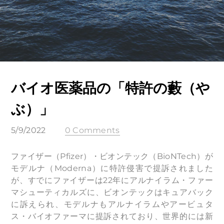
バイオ医薬品の「特許の藪（や
ぶ）」
5/9/2022
0 Comments
ファイザー（Pfizer）・ビオンテック（BioNTech）が
モデルナ（Moderna）に特許侵害で提訴されました
が、すでにファイザーは22年にアルナイラム・ファー
マシューティカルズに、ビオンテックはキュアバック
に訴えられ、モデルナもアルナイラムやアービュタ
ス・バイオファーマに提訴されており、世界的には新