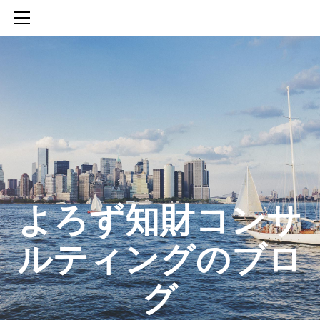
HOME
SERVICES
ABOUT
CONTACT
BLOG
知財活動のROICへの貢献
生成AIを活用した知財戦略の策定方法
生成AIとの「壁打ち」で、新たな発明を創出する方法
​よろず知財コンサ
ルティングのブロ
グ