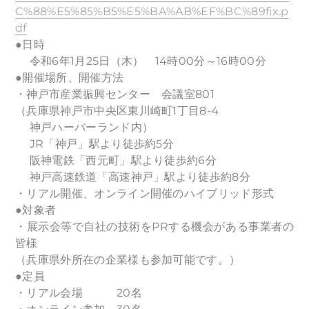
C%88%E5%85%B5%E5%BA%AB%EF%BC%89fix.p
df
●日時
令和6年1月25日（木） 14時00分～16時00分
●開催場所、開催方法
・神戸市産業振興センター 会議室801
（兵庫県神戸市中央区東川崎町1丁目8-4
神戸ハーバーランド内）
JR「神戸」駅より徒歩約5分
阪神電鉄「西元町」駅より徒歩約6分
神戸高速鉄道「高速神戸」駅より徒歩約8分
・リアル開催、オンライン開催のハイブリッド形式
●対象者
・展示会等で自社の技術をPRする機会がある事業者の
皆様
（兵庫県外所在の企業様も参加可能です。）
●定員
・リアル会場 20名