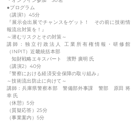
・オンライン参加 30名
●プログラム
（講演1）45分
『展示会出展でチャンスをゲット！ その前に技術情
報流出対策を！』
～潜むリスクとその対策～
講師：独立行政法人 工業所有権情報・研修館
（INPIT）近畿統括本部
知財戦略エキスパート 濱野 廣明 氏
（講演2）40分
『警察における経済安全保障の取り組み』
～技術流出防止に向けて～
講師：兵庫県警察本部 警備部外事課 警部 原田 将
幸 氏
（休憩）5分
（質疑応答）25分
（事業案内）5分