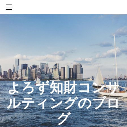
HOME
SERVICES
ABOUT
CONTACT
BLOG
知財活動のROICへの貢献
生成AIを活用した知財戦略の策定方法
生成AIとの「壁打ち」で、新たな発明を創出する方法
​よろず知財コンサ
ルティングのブロ
グ