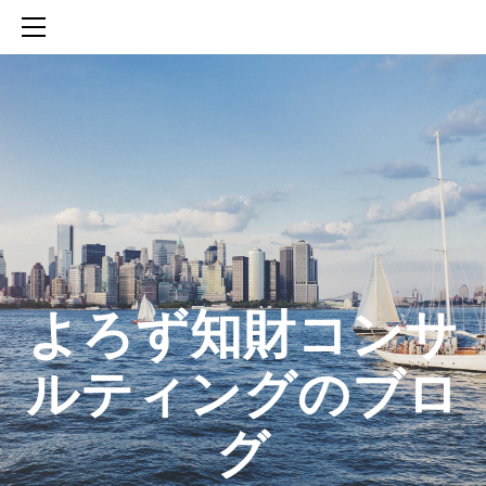
HOME
SERVICES
ABOUT
CONTACT
BLOG
知財活動のROICへの貢献
生成AIを活用した知財戦略の策定方法
生成AIとの「壁打ち」で、新たな発明を創出する方法
​よろず知財コンサ
ルティングのブロ
グ