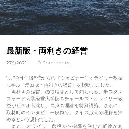
最新版・両利きの経営
27/1/2021
0 Comments
​1月20日午後8時からの［ウェビナー］オライリー教授
に学ぶ「最新版・両利きの経営」を視聴しました。
「両利きの経営」の提唱者として知られる、米スタン
フォード大学経営大学院のチャールズ・オライリー教
授がビデオ出演し、自身の理論を特別講義。さらに、
取材時のインタビュー映像で、クイズ形式で理解を深
めるという規格でした。
また、オライリー教授から指導を受けた経験があ