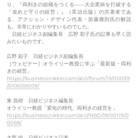
り、『両利きの組織をつくる――大企業病を打破する
「攻めと守りの経営」』（英治出版）の共著者であ
る、アクション・デザイン代表・加藤雅則氏の解説
も、非常にわかりやすいものでした。
日経ビジネス副編集長 広野 彩子氏の記事も早く読
みたいものです。
広野 彩子 日経ビジネス副編集長
［ウェビナー］オライリー教授に学ぶ「最新版・両利
きの経営」
https://business.nikkei.com/atcl/forum/19/00039
/010600009/
東 昌樹 日経ビジネス編集長
オライリー教授「変化の時代、両利きの経営を」
https://business.nikkei.com/atcl/NBD/19/00119/0
0068/
大西 綾 日経ビジネス記者