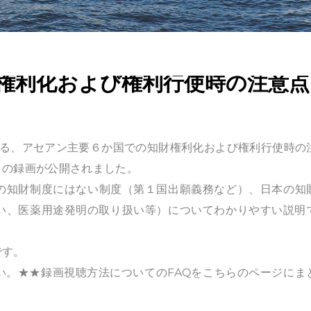
権利化および権利行使時の注意点
える、アセアン主要６か国での知財権利化および権利行使時の
）の録画が公開されました。
本の知財制度にはない制度（第１国出願義務など）、日本の知
い、医薬用途発明の取り扱い等）についてわかりやすい説明
です。
い。★★録画視聴方法についてのFAQをこちらのページにま