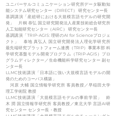
ユニバーサルコミュニケーション研究所データ駆動知
能システム研究センター（DIRECT） 研究センター長
基調講演「産総研における大規模言語モデルの研究開
発」 片桐 恭弘 国立研究開発法人産業技術総合研究所
人工知能研究センター（AIRC） 研究センター長
基調講演「TRIP-AGIS: 理研のAI for Scienceプロジェ
クト」 泰地 真弘人 国立研究開発法人理化学研究所
最先端研究プラットフォーム連携（TRIP）事業本部 科
学研究基盤モデル開発プログラム（TRIP-AGIS）プロ
グラムディレクター／生命機能科学研究センター 副セ
ンター長
LLMC技術講演「日本語に強い大規模言語モデルの開
発のためのコーパス構築」
河原 大輔 国立情報学研究所 客員教授／早稲田大学
理工学術院 教授
LLMC技術講演「大規模言語モデルの事前学習」 鈴
木 潤 国立情報学研究所 客員教授／東北大学 言語AI研
究センター センター長・教授