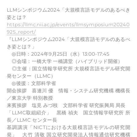
LLMシンポジウム2024「大規模言語モデルのあるべき
姿とは？
https://llmc.nii.ac.jp/events/llmsymposium20240
925_report/
『LLMシンポジウム2024「大規模言語モデルのあるべ
き姿とは？」
◎日時：2024年9月25日（水）13:00-17:45
◎会場：一橋大学 一橋講堂（ハイブリッド開催）
◎主催：国立情報学研究所 大規模言語モデル研究開
発センター（LLMC）
◎後援：文部科学省
開会挨拶 喜連川 優 情報・システム研究機構 機構長
／東京大学 特別教授
来賓挨拶 塩見 みづ枝 文部科学省 研究振興局 局長
「LLMC取組紹介」 黒橋 禎夫 国立情報学研究所 所
長／LLMC センター長
基調講演「NICTにおける大規模言語モデルの研究開
発」 大竹 清敬 国立研究開発法人情報通信研究機構