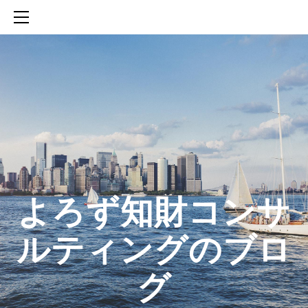
HOME
SERVICES
ABOUT
CONTACT
BLOG
知財活動のROICへの貢献
生成AIを活用した知財戦略の策定方法
生成AIとの「壁打ち」で、新たな発明を創出する方法
​よろず知財コンサ
ルティングのブロ
グ