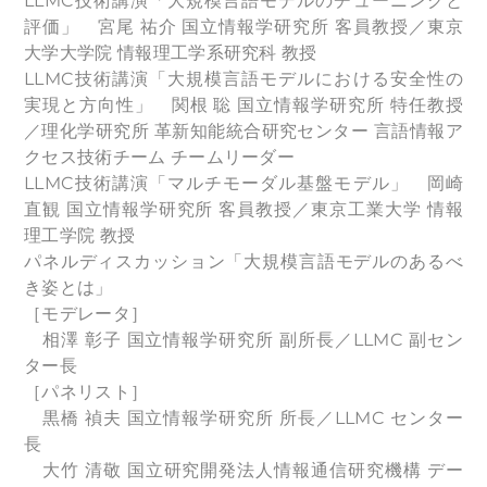
LLMC技術講演「大規模言語モデルのチューニングと
評価」 宮尾 祐介 国立情報学研究所 客員教授／東京
大学大学院 情報理工学系研究科 教授
LLMC技術講演「大規模言語モデルにおける安全性の
実現と方向性」 関根 聡 国立情報学研究所 特任教授
／理化学研究所 革新知能統合研究センター 言語情報ア
クセス技術チーム チームリーダー
LLMC技術講演「マルチモーダル基盤モデル」 岡崎
直観 国立情報学研究所 客員教授／東京工業大学 情報
理工学院 教授
パネルディスカッション「大規模言語モデルのあるべ
き姿とは」
［モデレータ］
相澤 彰子 国立情報学研究所 副所長／LLMC 副セン
ター長
［パネリスト］
黒橋 禎夫 国立情報学研究所 所長／LLMC センター
長
大竹 清敬 国立研究開発法人情報通信研究機構 デー