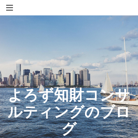
HOME
SERVICES
ABOUT
CONTACT
BLOG
知財活動のROICへの貢献
生成AIを活用した知財戦略の策定方法
生成AIとの「壁打ち」で、新たな発明を創出する方法
​よろず知財コンサ
ルティングのブロ
グ