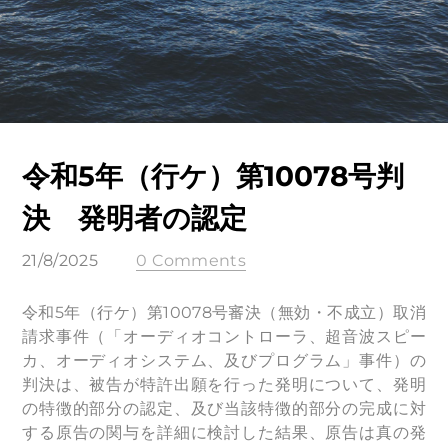
令和5年（行ケ）第10078号判
決 発明者の認定
21/8/2025
0 Comments
令和5年（行ケ）第10078号審決（無効・不成立）取消
請求事件（「オーディオコントローラ、超音波スピー
カ、オーディオシステム、及びプログラム」事件）の
判決は、被告が特許出願を行った発明について、発明
の特徴的部分の認定、及び当該特徴的部分の完成に対
する原告の関与を詳細に検討した結果、原告は真の発