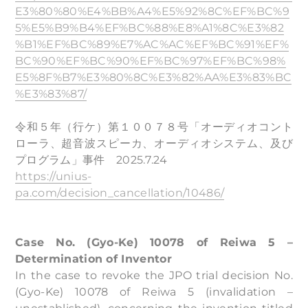
E3%80%80%E4%BB%A4%E5%92%8C%EF%BC%9
5%E5%B9%B4%EF%BC%88%E8%A1%8C%E3%82
%B1%EF%BC%89%E7%AC%AC%EF%BC%91%EF%
BC%90%EF%BC%90%EF%BC%97%EF%BC%98%
E5%8F%B7%E3%80%8C%E3%82%AA%E3%83%BC
%E3%83%87/
令和５年（行ケ）第１００７８号「オーディオコント
ローラ、超音波スピーカ、オーディオシステム、及び
プログラム」事件 2025.7.24
https://unius-
pa.com/decision_cancellation/10486/
Case No. (Gyo-Ke) 10078 of Reiwa 5 –
Determination of Inventor
In the case to revoke the JPO trial decision No.
(Gyo-Ke) 10078 of Reiwa 5 (invalidation –