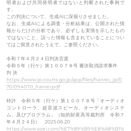
明者および共同発明者ではないと判断された事例で
す。
この判決について、生成AIに深掘りさせました。
なお、生成AIによる調査・分析結果は、公開された情
報からだけの分析であり、必ずしも実情を示したもの
ではないこと、誤った情報も含まれていることについ
てはご留意されたうえで、ご参照ください。
令和７年４月２４日判決言渡
令和５年（行ケ）第１００７８号 審決取消請求事件
判 決
https://www.ip.courts.go.jp/app/files/hanrei_jp/0
70/094070_hanrei.pdf
特許 令和５年（行ケ）第１００７８号「オーディオ
コントローラ、超音波スピーカ、オーディオシステ
ム、及びプログラム」（知的財産高等裁判所 令和７
年４月２４日） 2025.06.20
https://www.soei.com/%E7%89%B9%E8%A8%B1%