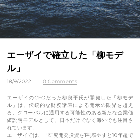
エーザイで確立した「柳モデ
ル」
18/9/2022
0 Comments
エーザイのCFOだった柳良平氏が開発した「柳モデ
ル」は、伝統的な財務諸表による開示の限界を超え
る、グローバルに通用する可能性のある新たな企業価
値説明モデルとして、日本だけでなく海外でも注目さ
れています。
エーザイでは、「研究開発投資を1割増やすと10年超で