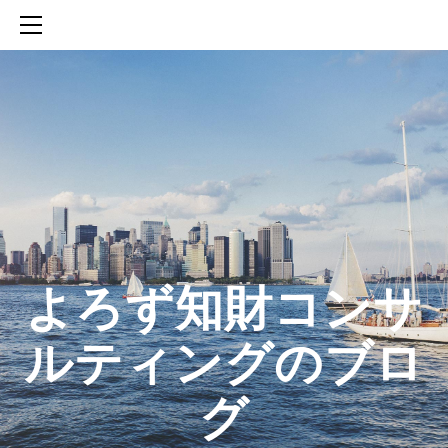
HOME
SERVICES
ABOUT
CONTACT
BLOG
知財活動のROICへの貢献
生成AIを活用した知財戦略の策定方法
生成AIとの「壁打ち」で、新たな発明を創出する方法
​よろず知財コンサ
ルティングのブロ
グ