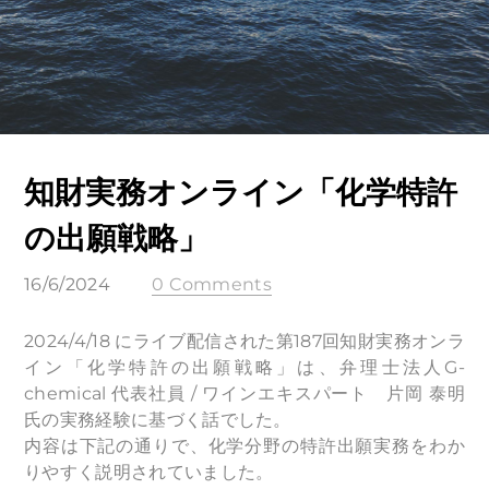
知財実務オンライン「化学特許
の出願戦略」
16/6/2024
0 Comments
2024/4/18 にライブ配信された第187回知財実務オンラ
イン「化学特許の出願戦略」は、弁理士法人G-
chemical 代表社員 / ワインエキスパート 片岡 泰明
氏の実務経験に基づく話でした。
内容は下記の通りで、化学分野の特許出願実務をわか
りやすく説明されていました。