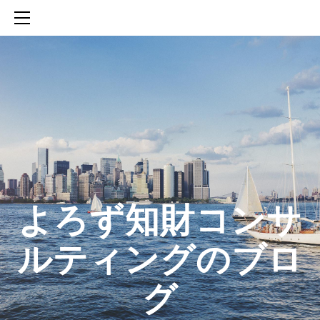
HOME
SERVICES
ABOUT
CONTACT
BLOG
知財活動のROICへの貢献
生成AIを活用した知財戦略の策定方法
生成AIとの「壁打ち」で、新たな発明を創出する方法
​よろず知財コンサ
ルティングのブロ
グ