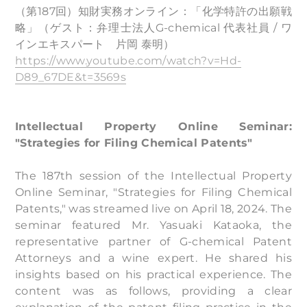
（第187回）知財実務オンライン：「化学特許の出願戦
略」（ゲスト：弁理士法人G-chemical 代表社員 / ワ
インエキスパート 片岡 泰明）
https://www.youtube.com/watch?v=Hd-
D89_67DE&t=3569s
Intellectual Property Online Seminar:
"Strategies for Filing Chemical Patents"
The 187th session of the Intellectual Property
Online Seminar, "Strategies for Filing Chemical
Patents," was streamed live on April 18, 2024. The
seminar featured Mr. Yasuaki Kataoka, the
representative partner of G-chemical Patent
Attorneys and a wine expert. He shared his
insights based on his practical experience. The
content was as follows, providing a clear