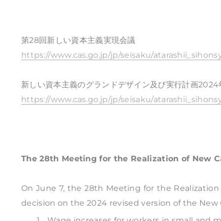
第28回新しい資本主義実現会議
https://www.cas.go.jp/jp/seisaku/atarashii_sihonsy
新しい資本主義のグランドデザイン及び実行計画2024
https://www.cas.go.jp/jp/seisaku/atarashii_sihons
The 28th Meeting for the Realization of New C
On June 7, the 28th Meeting for the Realizatio
decision on the 2024 revised version of the New C
Wage increases for workers in small and 