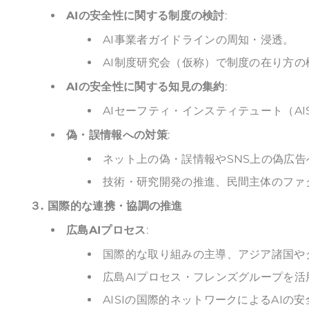
AIの安全性に関する制度の検討
:
AI事業者ガイドラインの周知・浸透。
AI制度研究会（仮称）で制度の在り方の
AIの安全性に関する知見の集約
:
AIセーフティ・インスティテュート（A
偽・誤情報への対策
:
ネット上の偽・誤情報やSNS上の偽広告
技術・研究開発の推進、民間主体のファ
３. 国際的な連携・協調の推進
広島AIプロセス
:
国際的な取り組みの主導、アジア諸国や
広島AIプロセス・フレンズグループを
AISIの国際的ネットワークによるAIの