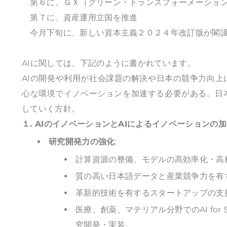
第６に、ＧＸ（グリーン・トランスフォーメーション
第７に、資産運用立国を推進
今月下旬に、新しい資本主義２０２４年改訂版が閣議
AIに関しては、下記のように書かれています。
AIの開発や利用が社会課題の解決や日本の競争力向上
心な環境でイノベーションを加速する必要がある。日
していく方針。
１. AIのイノベーションとAIによるイノベーションの
研究開発力の強化
:
計算資源の整備、モデルの高効率化・高
質の高い日本語データと産業競争力を有
革新的技術を有するスタートアップの支
医療、創薬、マテリアル分野でのAI for
究開発・実装。