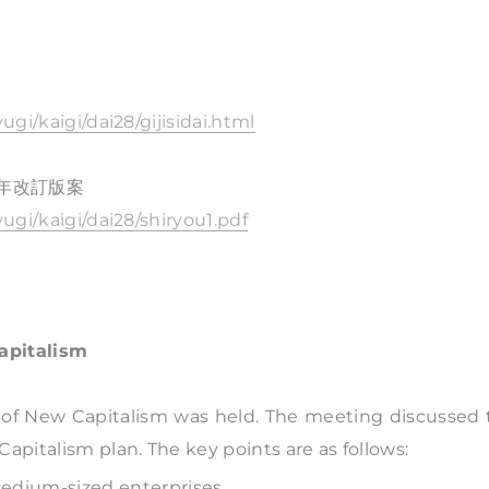
ugi/kaigi/dai28/gijisidai.html
年改訂版案
yugi/kaigi/dai28/shiryou1.pdf
apitalism
n of New Capitalism was held. The meeting discussed 
apitalism plan. The key points are as follows:
medium-sized enterprises.