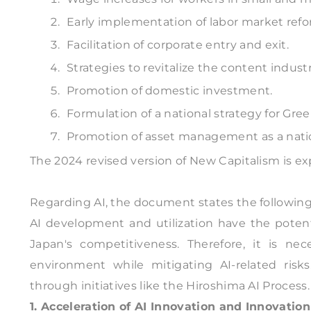
Early implementation of labor market refor
Facilitation of corporate entry and exit.
Strategies to revitalize the content industr
Promotion of domestic investment.
Formulation of a national strategy for Gre
Promotion of asset management as a natio
The 2024 revised version of New Capitalism is e
Regarding AI, the document states the following
AI development and utilization have the potent
Japan's competitiveness. Therefore, it is ne
environment while mitigating AI-related risk
through initiatives like the Hiroshima AI Process.
1. Acceleration of AI Innovation and Innovatio