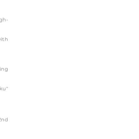
gh-
ith
ing
ku"
2nd