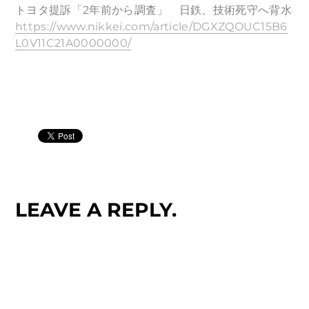
トヨタ提訴「2年前から調査」 日鉄、技術死守へ背水
https://www.nikkei.com/article/DGXZQOUC15B6
L0V11C21A0000000/
LEAVE A REPLY.