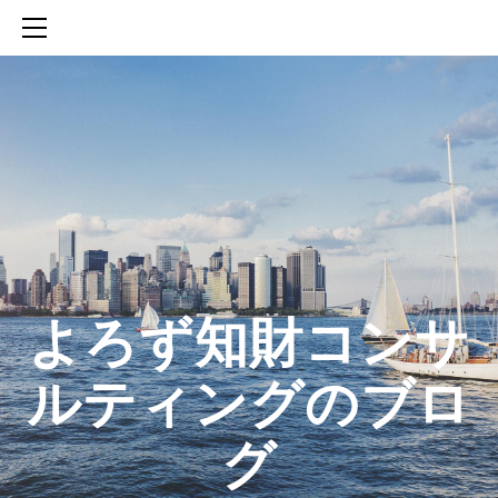
HOME
SERVICES
ABOUT
CONTACT
BLOG
知財活動のROICへの貢献
生成AIを活用した知財戦略の策定方法
生成AIとの「壁打ち」で、新たな発明を創出する方法
​よろず知財コンサ
ルティングのブロ
グ