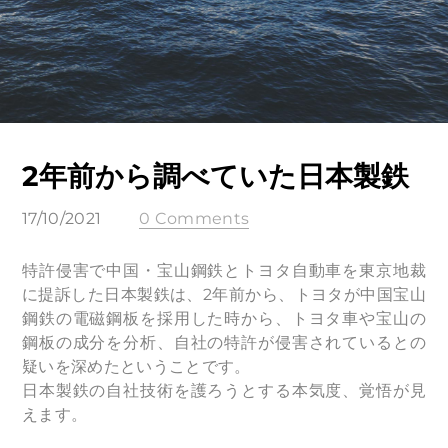
2年前から調べていた日本製鉄
17/10/2021
0 Comments
特許侵害で中国・宝山鋼鉄とトヨタ自動車を東京地裁
に提訴した日本製鉄は、2年前から、トヨタが中国宝山
鋼鉄の電磁鋼板を採用した時から、トヨタ車や宝山の
鋼板の成分を分析、自社の特許が侵害されているとの
疑いを深めたということです。
日本製鉄の自社技術を護ろうとする本気度、覚悟が見
えます。