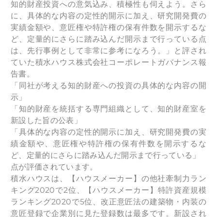
知的財産投資への意気込み、積極性も伺えよう。さら
に、具体的な内容の定性的開示に加え、研究開発費の
実績金額や、意匠権や特許権の保有件数を開示するな
ど、定量的にさらに踏み込んだ開示まで行っている点
は、先行事例として非常に参考になろう。」と評され
ていた積水ハウス株式会社コーポレートガバナンス報
告書。
「同社が考える知的財産への投資の具体的な内容の開
示」
「知的財産を統括する専門組織として、知的財産室を
新設した旨の公表」
「具体的な内容の定性的開示に加え、研究開発費の実
績金額や、意匠権や特許権の保有件数を開示するな
ど、定量的にさらに踏み込んだ開示まで行っている」
点が評価されています。
積水ハウスは、【ハウスメーカー】の他社牽制力ラン
キング2020で2位、【ハウスメーカー】特許資産規模
ランキング2020で5位、改正意匠法の建築物・内装の
意匠登録で企業別に見た登録数は最多です。新設され