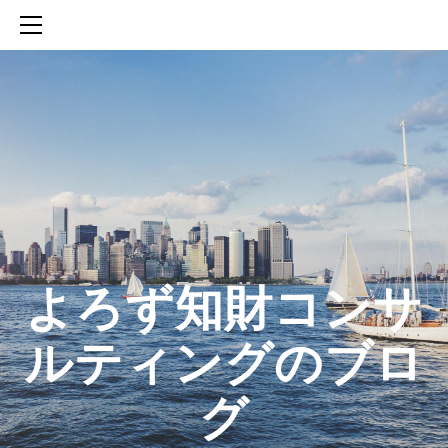
HOME
SERVICES
ABOUT
CONTACT
BLOG
知財活動のROICへの貢献
生成AIを活用した知財戦略の策定方法
生成AIとの「壁打ち」で、新たな発明を創出する方法
​よろず知財コンサ
ルティングのブロ
グ