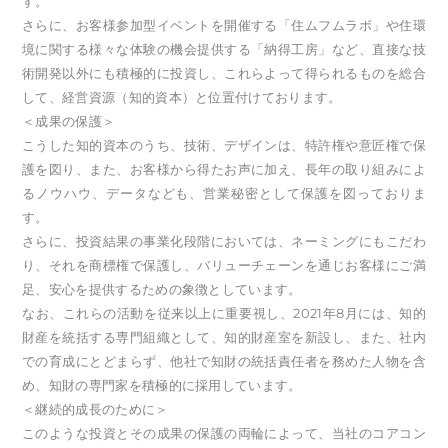
す。
さらに、お客様参加型イベントを開催する「住ムフムラボ」や住環
境に関する様々な体験の機会提供する「納得工房」など、直接な技
術開発以外にも積極的に投資し、これらよって得られるものを総合
して、経営資源（知的資本）と位置付けております。
＜成果の保護＞
こうした知的資本のうち、技術、デザインは、特許権や意匠権で保
護を図り、また、お客様から得たお声に加え、長年の取り組みによ
るノウハウ、データなども、営業秘密として保護を図っておりま
す。
さらに、投資結果の事業化段階においては、ネーミングにもこだわ
り、それを商標権で保護し、バリューチェーンを通じお客様にご満
足、安心を提供するための象徴としています。
なお、これらの活動を従来以上に重要視し、2021年8月には、知的
財産を統括する専門組織として、知的財産室を新設し、また、社内
での育成にとどまらず、他社で知財の統括責任者を務めた人物を含
め、知財の専門家を積極的に採用しています。
＜継続的成長のために＞
このような投資とその成果の保護の両輪によって、当社のコアコン