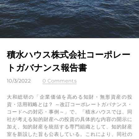
積水ハウス株式会社コーポレー
トガバナンス報告書
10/3/2022
0 Comments
大和総研の「企業価値を高める知財・無形資産の投
資・活用戦略とは？ ～改訂コーポレートガバナンス・
コードへの対応・事例～」で、「積水ハウスでは、同
社が考える知的財産への投資の具体的な内容の開示に
加え、知的財産を統括する専門組織として、知的財産
室を新設した旨も公表している。これにより、同社の