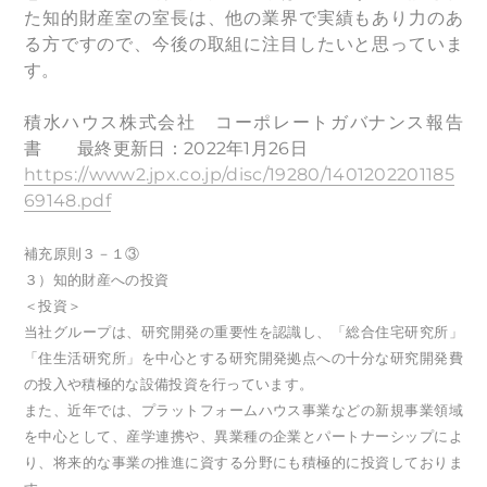
た知的財産室の室長は、他の業界で実績もあり力のあ
る方ですので、今後の取組に注目したいと思っていま
す。
積水ハウス株式会社 コーポレートガバナンス報告
書 最終更新日：2022年1月26日
https://www2.jpx.co.jp/disc/19280/1401202201185
69148.pdf
補充原則３－１③
３）知的財産への投資
＜投資＞
当社グループは、研究開発の重要性を認識し、「総合住宅研究所」
「住生活研究所」を中心とする研究開発拠点への十分な研究開発費
の投入や積極的な設備投資を行っています。
また、近年では、プラットフォームハウス事業などの新規事業領域
を中心として、産学連携や、異業種の企業とパートナーシップによ
り、将来的な事業の推進に資する分野にも積極的に投資しておりま