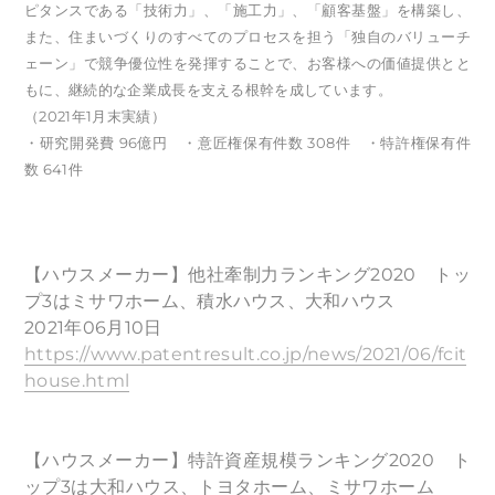
ピタンスである「技術力」、「施工力」、「顧客基盤」を構築し、
また、住まいづくりのすべてのプロセスを担う「独自のバリューチ
ェーン」で競争優位性を発揮することで、お客様への価値提供とと
もに、継続的な企業成長を支える根幹を成しています。
（2021年1月末実績）
・研究開発費 96億円 ・意匠権保有件数 308件 ・特許権保有件
数 641件
【ハウスメーカー】他社牽制力ランキング2020 トッ
プ3はミサワホーム、積水ハウス、大和ハウス
2021年06月10日
https://www.patentresult.co.jp/news/2021/06/fcit
house.html
【ハウスメーカー】特許資産規模ランキング2020 ト
ップ3は大和ハウス、トヨタホーム、ミサワホーム