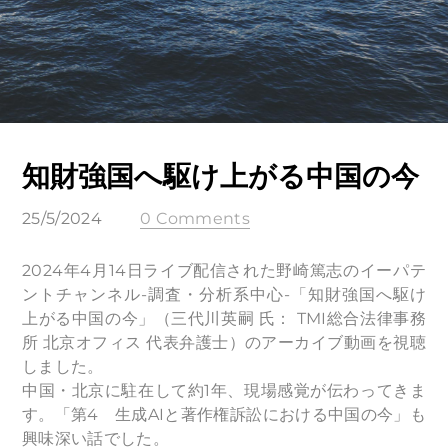
知財強国へ駆け上がる中国の今
25/5/2024
0 Comments
2024年4月14日ライブ配信された野崎篤志のイーパテ
ントチャンネル-調査・分析系中心-「知財強国へ駆け
上がる中国の今」（三代川英嗣 氏： TMI総合法律事務
所 北京オフィス 代表弁護士）のアーカイブ動画を視聴
しました。
中国・北京に駐在して約1年、現場感覚が伝わってきま
す。「第4 生成AIと著作権訴訟における中国の今」も
興味深い話でした。