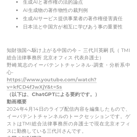
生成AIと著作権の法的論点
AI生成物の著作物性の裁判例
生成AIサービス提供事業者の著作権侵害責任
日本法と中国方が相互に学びあう事の重要性
知財強国へ駆け上がる中国の今－ 三代川英嗣 氏（ TMI
総合法律事務所 北京オフィス 代表弁護士）
野崎篤志のイーパテントチャンネル-調査・分析系中
心-
https://www.youtube.com/watch?
v=kfCD4fJwXjY&t=5s
（以下は、ChatGPTによる要約です。）
動画概要
2024年4月14日のライブ配信内容を編集したもので、
イーパテントチャンネルのトークセッションです。ゲ
ストはTMI総合法律事務所の弁護士で現在北京オフィ
スに勤務している三代川さんです。