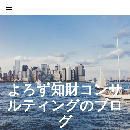
HOME
SERVICES
ABOUT
CONTACT
BLOG
知財活動のROICへの貢献
生成AIを活用した知財戦略の策定方法
生成AIとの「壁打ち」で、新たな発明を創出する方法
​よろず知財コンサ
ルティングのブロ
グ