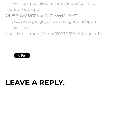
innovation-portal/document/index/com-su-
mannerbook.pdf
OI モデル契約書 ver2.1 の公表について
https://www.jpo.go.jp/support/general/open-
innovation-
portal/document/index/20230519_shiryou.pdf
LEAVE A REPLY.