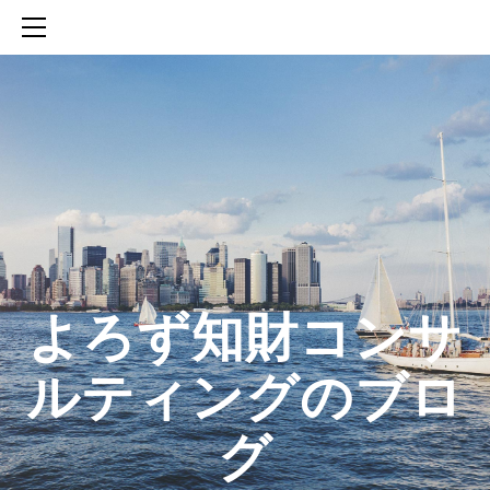
HOME
SERVICES
ABOUT
CONTACT
BLOG
知財活動のROICへの貢献
生成AIを活用した知財戦略の策定方法
生成AIとの「壁打ち」で、新たな発明を創出する方法
​よろず知財コンサ
ルティングのブロ
グ