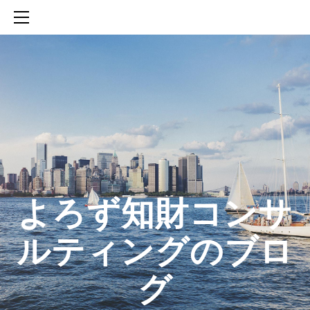
HOME
SERVICES
ABOUT
CONTACT
BLOG
知財活動のROICへの貢献
生成AIを活用した知財戦略の策定方法
生成AIとの「壁打ち」で、新たな発明を創出する方法
​よろず知財コンサ
ルティングのブロ
グ