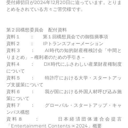
受付締切日が2024年12月20日に迫っています。とりま
とめをされている方々ご苦労様です。
第２回構想委員会 配付資料
資料１ ： 第１回構想員会での御指摘事項
資料２ ： IPトランスフォーメーション
資料３ ： AI時代の知的財産権検討会「中間と
りまとめ」－権利者のための手引き－
資料４ ： DX時代にふさわしい産業財産権制度
について
資料５ ： 特許庁における大学・スタートアッ
プ支援策について
資料６ ： 我が国における外国人材呼び込み施
策について
資料７ ： グローバル・スタートアップ・キャ
ンパス構想
資料８ ： 日本経済団体連合会提言
「Entertainment Contents ∞ 2024」概要