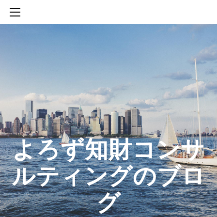
HOME
SERVICES
ABOUT
CONTACT
BLOG
知財活動のROICへの貢献
生成AIを活用した知財戦略の策定方法
生成AIとの「壁打ち」で、新たな発明を創出する方法
​よろず知財コンサ
ルティングのブロ
グ