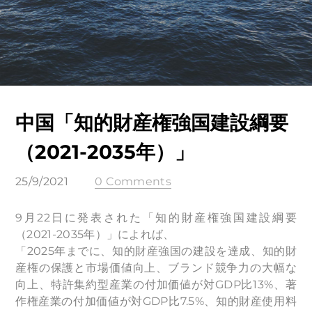
中国「知的財産権強国建設綱要
（2021-2035年）」
25/9/2021
0 Comments
9月22日に発表された「知的財産権強国建設綱要
（2021-2035年）」によれば、
「2025年までに、知的財産強国の建設を達成、知的財
産権の保護と市場価値向上、ブランド競争力の大幅な
向上、特許集約型産業の付加価値が対GDP比13%、著
作権産業の付加価値が対GDP比7.5%、知的財産使用料