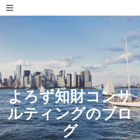
HOME
SERVICES
ABOUT
CONTACT
BLOG
知財活動のROICへの貢献
生成AIを活用した知財戦略の策定方法
生成AIとの「壁打ち」で、新たな発明を創出する方法
​よろず知財コンサ
ルティングのブロ
グ