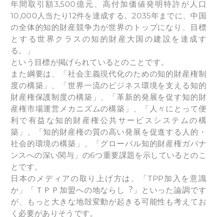
年間取引額3,500億元、高付加価値発明特許が人口
10,000人当たり12件を達成する。2035年までに、中国
の全体的知的財産競争力が世界のトップになり、目標
とする世界クラスの知的財産大国の建設を達成す
る。」
という目標が掲げられているとのことです。
また綱要は、「社会主義現代化のための知的財産権制
度の構築」、「世界一流のビジネス環境を支える知的
財産権保護制度の構築」、「革新的発展を促す知的財
産権市場運営メカニズムの構築」、「人々にとって便
利で有益な知的財産権公共サービスシステムの構
築」、「知的財産権の質の高い発展を促進する人的・
社会的環境の構築」、「グローバル知的財産権ガバナ
ンスへの深い関与」の6つ重要課題を示しているとのこ
とです。
日本のメディアの取り上げ方は、「TPP加入を意識
か」「ＴＰＰ加盟への地ならし︖」といった論調です
が、もっと大きな地殻変動が起きる可能性も考えてお
く必要がありそうです。