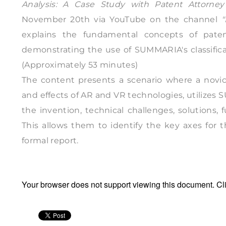
Analysis: A Case Study with Patent Attorn
November 20th via YouTube on the channel
"
explains the fundamental concepts of patent
demonstrating the use of SUMMARIA's classifica
(Approximately 53 minutes)
The content presents a scenario where a novice
and effects of AR and VR technologies, utilizes
the invention, technical challenges, solutions, 
This allows them to identify the key axes for t
formal report.
Your browser does not support viewing this document. Cl