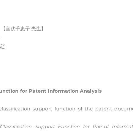
【室伏千恵子 先生】
）
定)
unction for Patent Information Analysis
classification support function of the patent docum
Classification Support Function for Patent Informat