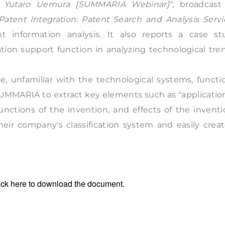
ey Yutaro Uemura [SUMMARIA Webinar]"
, broadcast
Patent Integration: Patent Search and Analysis Servi
 information analysis. It also reports a case st
tion support function in analyzing technological tre
, unfamiliar with the technological systems, functio
 SUMMARIA to extract key elements such as "applicatio
functions of the invention, and effects of the inventi
heir company's classification system and easily crea
ick
here
to download the document.