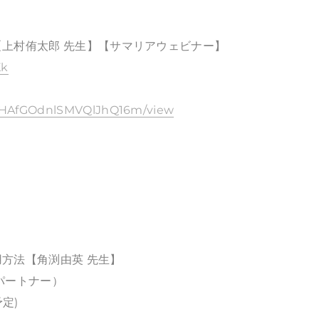
上村侑太郎 先生】【サマリアウェビナー】
Kk
Rh6HAfGOdnlSMVQlJhQ16m/view
方法【角渕由英 先生】
パートナー）
予定)