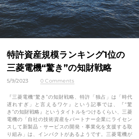
特許資産規模ランキング1位の
三菱電機“驚き”の知財戦略
5/9/2023
0 Comments
『三菱電機“驚き”の知財戦略、特許「独占」は「時代
遅れすぎ」と言えるワケ』という記事では、『“驚
き”の知財戦略』というタイトルをつけるくらい、三菱
電機の「自社の技術資産をパートナー企業にライセン
スして新製品・サービスの開発・事業化を支援する取
り組み」は、インパクトがあるようです。三菱電機が