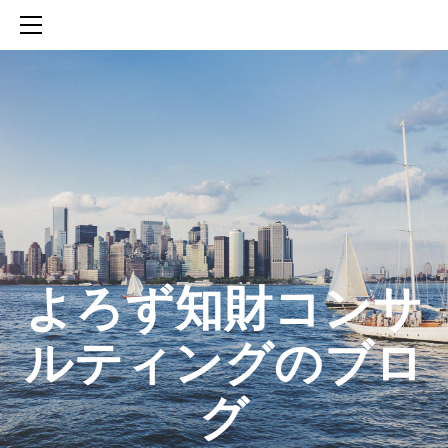
HOME
SERVICES
ABOUT
CONTACT
BLOG
知財活動のROICへの貢献
生成AIを活用した知財戦略の策定方法
生成AIとの「壁打ち」で、新たな発明を創出する方法
​よろず知財コンサ
ルティングのブロ
グ