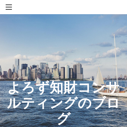
HOME
SERVICES
ABOUT
CONTACT
BLOG
知財活動のROICへの貢献
生成AIを活用した知財戦略の策定方法
生成AIとの「壁打ち」で、新たな発明を創出する方法
​よろず知財コンサ
ルティングのブロ
グ