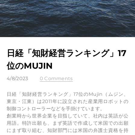
日経「知財経営ランキング」17
位のMUJIN
4/8/2023
0 Comments
日経「知財経営ランキング」17位のMujin（ムジン、
東京・江東）は2011年に設立された産業用ロボットの
制御コントローラーなどを手掛けています。
創業時から世界企業を目指していて、社内は英語が公
用語。特許出願も、まず英語で作成して米国での出願
にまず取り組む、知財部門には米国の弁護士資格を持