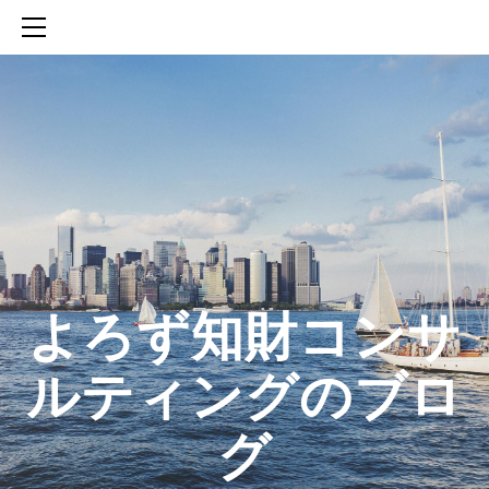
HOME
SERVICES
ABOUT
CONTACT
BLOG
知財活動のROICへの貢献
生成AIを活用した知財戦略の策定方法
生成AIとの「壁打ち」で、新たな発明を創出する方法
​よろず知財コンサ
ルティングのブロ
グ