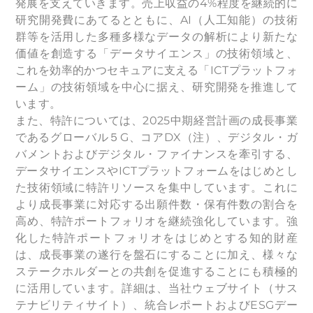
発展を支えていきます。売上収益の4%程度を継続的に
研究開発費にあてるとともに、AI（人工知能）の技術
群等を活用した多種多様なデータの解析により新たな
価値を創造する「データサイエンス」の技術領域と、
これを効率的かつセキュアに支える「ICTプラットフォ
ーム」の技術領域を中心に据え、研究開発を推進して
います。
また、特許については、2025中期経営計画の成長事業
であるグローバル５G、コアDX（注）、デジタル・ガ
バメントおよびデジタル・ファイナンスを牽引する、
データサイエンスやICTプラットフォームをはじめとし
た技術領域に特許リソースを集中しています。これに
より成長事業に対応する出願件数・保有件数の割合を
高め、特許ポートフォリオを継続強化しています。強
化した特許ポートフォリオをはじめとする知的財産
は、成長事業の遂行を盤石にすることに加え、様々な
ステークホルダーとの共創を促進することにも積極的
に活用しています。詳細は、当社ウェブサイト（サス
テナビリティサイト）、統合レポートおよびESGデー