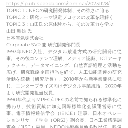
https://jp.ub-speeda.com/seminar/20231128/
TOPIC 1：NECの研究開発体制、その強さに迫る
TOPIC 2：研究テーマ設定プロセスの改革を紐解く
TOPIC 3：山田氏の原体験から、その改革力を学ぶ
山田 昭雄 氏
日本電気株式会社
Corporate SVP 兼 研究開発部門長
1993年NEC入社、デジタル放送方式の研究開発に従
事。その後コンテンツ理解、メディア認識、ICTアーキ
テクチャ、データマイニング、自然言語処理と活動を
広げ、研究戦略企画担当を経て、人工知能関連の研究
活動を統括（研究所長）。2018年から新事業開発に転
じ、エンタープライズ向けデジタル事業統括。2020年
より研究開発担当役員。
1990年代よりMPEG/JPEGの名前で知られる標準化に
携わり、技術貢献に加え国際標準化会議運営等に従
事。電子情報通信学会（IEICE）理事、日本オペレー
ションリサーチ学会（ORSJ）副会長、日本工業標準調
査会（JISC）委員、NEDO技術委員他多数歴任。映像