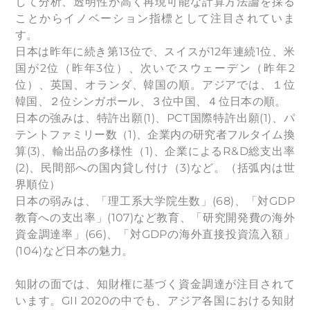
して分析、透明性が高く再現可能な計算方法論を採る
ことからイノベーション指標として注目されていま
す。
日本は昨年に続き第13位で、スイスが12年連続1位、米
国が2位（昨年3位）、次いでスウェーデン（昨年2
位）、英国、オランダ、韓国の順。アジアでは、１位
韓国、２位シンガポール、３位中国、４位日本の順。
日本の強みは、特許出願(1)、PCT国際特許出願(1)、パ
テントファミリー数（1)、企業内の研究者フルタイム換
算(3)、輸出品の多様性（1)、企業によるR&D総支出率
(2)、民間部への国内貸し付け（3)など。（括弧内は世
界順位）
日本の弱みは、「理工系大学院生数」(68)、「対GDP
教育への支出率」(107)など教育、「研究開発費の海外
資金調達率」(66)、「対GDPの海外直接投資流入額」
(104)など日本の魅力。
知財の面では、知財権に基づく資金調達が注目されて
います。GII 2020の中でも、アジア各国における知財