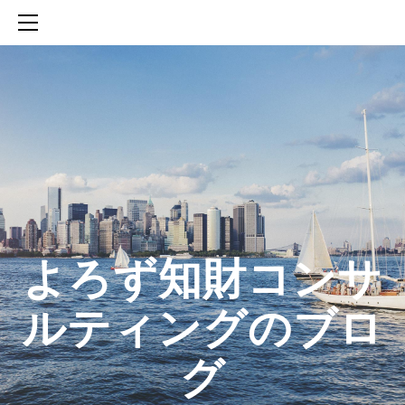
HOME
SERVICES
ABOUT
CONTACT
BLOG
知財活動のROICへの貢献
生成AIを活用した知財戦略の策定方法
生成AIとの「壁打ち」で、新たな発明を創出する方法
​よろず知財コンサ
ルティングのブロ
グ