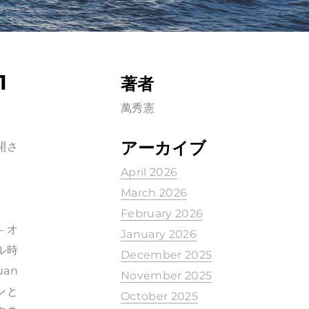
1
著者
萬秀憲
アーカイブ
開さ
April 2026
March 2026
February 2026
 オ
January 2026
ル時
December 2025
uan
November 2025
ンと
October 2025