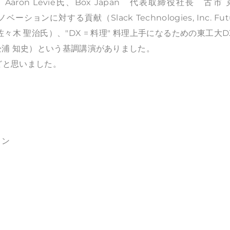
airman, Aaron Levie氏、Box Japan 代表取締役社長 古市
に対する貢献（Slack Technologies, Inc. Fut
ージャ 佐々木 聖治氏）、"DX = 料理" 料理上手になるための東工大
浦 知史）という基調講演がありました。
ほどと思いました。
ョン