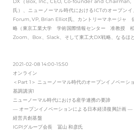
DX（Box, Inc., CEO, Co-founder and Ch
氏）、ニューノーマル時代におけるICTのオープンイノベーション
Forum, VP, Brian Elliot氏、カントリーマネ
略（東京工業大学 学術国際情報センター 准教授 松
Zoom、Box、Slack、そして東工大DX戦略、なる
2021-02-08 14:00-15:50
オンライン
＜Part 1＞ ニューノーマル時代のオープンイノベーシ
基調講演1
ニューノーマル時代における産学連携の要諦
― オープンイノベーションによる日本経済復興計画 ―
経営共創基盤
IGPIグループ会長 冨山 和彦氏