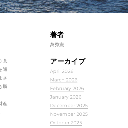
著者
萬秀憲
アーカイブ
う意
を通
April 2026
用さ
March 2026
ち勝
February 2026
January 2026
財産
December 2025
。
November 2025
October 2025