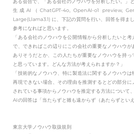
ある会合で、「ある会社のノウハウを分析したい。」
生成AI（ChatGPT-4o, OpenAI-o1 preview, Gemin
Large(Llama3.1) に、下記の質問を行い、回答を得ま
参考になればと思います。
「ある会社のノウハウを公開情報から分析したいと考
で、できればこの辺りにこの会社の重要なノウハウが
ありそうだとか、この人たちが重要なノウハウを持っ
と思っています。どんな方法が考えられますか？」
「技術的なノウハウ、特に製造法に関するノウハウは
再現できない場合、その理由を推測するとどの部分に
されている事項からノウハウを推定する方法について
AIの回答は「当たらずと雖も遠からず（あたらずとい
東京大学ノウハウ取扱規則