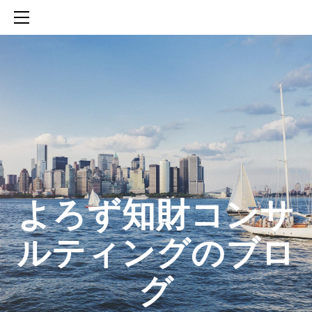
HOME
SERVICES
ABOUT
CONTACT
BLOG
知財活動のROICへの貢献
生成AIを活用した知財戦略の策定方法
生成AIとの「壁打ち」で、新たな発明を創出する方法
​よろず知財コンサ
ルティングのブロ
グ