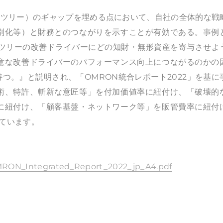
ックツリー）のギャップを埋める点において、自社の全体的な戦
別化等）と財務とのつながりを示すことが有効である。事例
C逆ツリーの改善ドライバーにどの知財・無形資産を寄与させよ
意な改善ドライバーのパフォーマンス向上につながるのかの
つ。』と説明され、「OMRON統合レポート2022」を基に
術、特許、斬新な意匠等」を付加価値率に紐付け、「破壊的
に紐付け、「顧客基盤・ネットワーク等」を販管費率に紐付
れています。
j/OMRON_Integrated_Report_2022_jp_A4.pdf