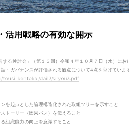
・活用戦略の有効な開示
関する検討会」（第１３回）令和４年１０月７日（水）にお
対話・ガバナンスが評価される観点について4点を挙げていま
i/tousi_kentokai/dai13/siryou3.pdf
点
ョンを起点とした論理構造化された取組ツリーを示すこと
なストーリー（因果パス）を伝えること
よる組織能力の向上を意識すること