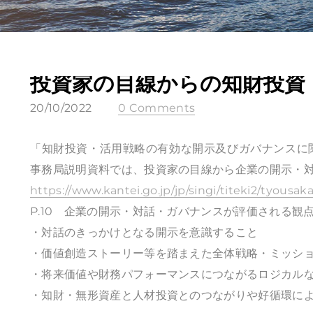
投資家の目線からの知財投資
20/10/2022
0 Comments
「知財投資・活用戦略の有効な開示及びガバナンスに
事務局説明資料では、投資家の目線から企業の開示・
https://www.kantei.go.jp/jp/singi/titeki2/tyousaka
P.10 企業の開示・対話・ガバナンスが評価される観
・対話のきっかけとなる開示を意識すること
・価値創造ストーリー等を踏まえた全体戦略・ミッシ
・将来価値や財務パフォーマンスにつながるロジカル
・知財・無形資産と人材投資とのつながりや好循環に