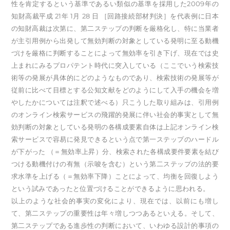
性を肯定するという基準であるい類似の基準を採用した2009年の
知財高裁平成 21年 1月 28 日 ［回路接続部材判決］を代表例に日本
の知財高裁は次第に、第二ステップの判断を厳格化し、特に当業者
が主引用例から出発して無効判断の対象としている発明に至る動機
づけを厳格に判断することによって無効率を引き下げ、現在では史
上まれにみるプロパテント時代に突入している（ここでいう検索技
術等の発展が具体的にどのようなものであり、検索技術の発展等が
従前に比べて目標とする公知文献をどのようにして入手の機会を増
やしたかについては注釈で述べる）只こうした取り組みは、引用例
のオンライン検索サービスの飛躍的発展に伴い社会的事実として無
効判断の対象としている発明の各構成要素自体は上記オンライン検
索サービスで容易に発見できるという点で第一ステップのハードル
が下がった （＝無効率上昇）分、検索された各構成要件要素を結び
つける動機付けの有無（示唆を含む）という第二ステップの法的要
求水準を上げる（＝無効率下降）ことによって、均衡を回復しよう
という試みであったと位置づけることができるように思われる。
以上のような社会的事実の変化により、現在では、以前にも増し
て、第二ステップの重要性は年々増しつつあるといえる。そして、
第二ステップである進歩性の判断において、いわゆる設計的事項の