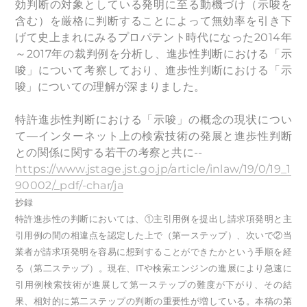
効判断の対象としている発明に至る動機づけ（示唆を
含む）を厳格に判断することによって無効率を引き下
げて史上まれにみるプロパテント時代になった2014年
～2017年の裁判例を分析し、進歩性判断における「示
唆」について考察しており、進歩性判断における「示
唆」についての理解が深まりました。
特許進歩性判断における「示唆」の概念の現状につい
て—インターネット上の検索技術の発展と進歩性判断
との関係に関する若干の考察と共に--
https://www.jstage.jst.go.jp/article/inlaw/19/0/19_1
90002/_pdf/-char/ja
抄録
特許進歩性の判断においては、①主引用例を提出し請求項発明と主
引用例の間の相違点を認定した上で（第一ステップ）、次いで②当
業者が請求項発明を容易に想到することができたかという手順を経
る（第二ステップ）。現在、ITや検索エンジンの進展により急速に
引用例検索技術が進展して第一ステップの難度が下がり、その結
果、相対的に第二ステップの判断の重要性が増している。本稿の第