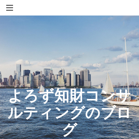
HOME
SERVICES
ABOUT
CONTACT
BLOG
知財活動のROICへの貢献
生成AIを活用した知財戦略の策定方法
生成AIとの「壁打ち」で、新たな発明を創出する方法
​よろず知財コンサ
ルティングのブロ
グ