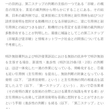
一の目的は、第二ステップの判断の主役の一つである「示唆」の概
念の現況を、直近の裁判例から明らかにすることにある。その結
果、日本の裁判例では、従来技術に主引用例と副引用例を結びつけ
請求項発明を想到する動機付けとなる示唆以外に、逆に引用例と副
引用例との結びつきを妨げ、動機付けを否定する逆示唆の裁判例が
多数存在することが判明した。最後に補論としてこの第二ステップ
（示唆及び逆示唆）と情報ネットワーク社会との関係についても若
干考察した。
特許無効審判および特許侵害訴訟における無効の抗弁中で特許無効
を主張する場合、新規性・進歩性（特許法29条l項・2項）の判断
は、ほぼ一体化した一連の作業になっている。簡略化すると、①最
も近い引用例（主引用例）を提出し、無効判断の対象となっている
発明（以下、「請求項発明」という）と主引用例の間の相違点を認
定した上で（以下、「第一ステップ」という）、次いで②当業者
（その発明の属する技術の分野における通常の知識を有する者）が
主引用例から出発して請求項発明を容易に想到することができたか
という手順（進歩性の判断）を経る（以下、「第二ステップ」とい
う）。