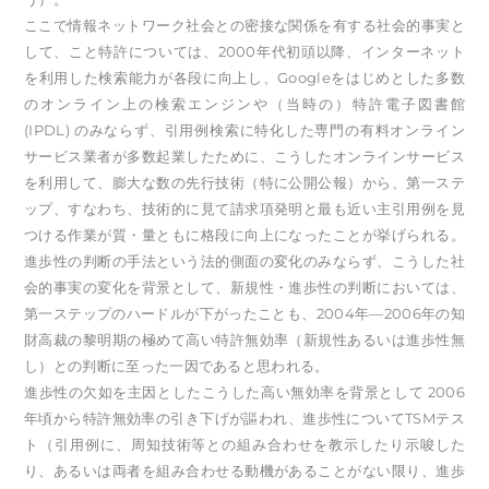
ここで情報ネットワーク社会との密接な関係を有する社会的事実と
して、こと特許については、2000年代初頭以降、インターネット
を利用した検索能力が各段に向上し、Googleをはじめとした多数
のオンライン上の検索エンジンや（当時の）特許電子図書館
(IPDL) のみならず、引用例検索に特化した専門の有料オンライン
サービス業者が多数起業したために、こうしたオンラインサービス
を利用して、膨大な数の先行技術（特に公開公報）から、第一ステ
ップ、すなわち、技術的に見て請求項発明と最も近い主引用例を見
つける作業が質・量ともに格段に向上になったことが挙げられる。
進歩性の判断の手法という法的側面の変化のみならず、こうした社
会的事実の変化を背景として、新規性・進歩性の判断においては、
第一ステップのハードルが下がったことも、2004年―2006年の知
財高裁の黎明期の極めて高い特許無効率（新規性あるいは進歩性無
し）との判断に至った一因であると思われる。
進歩性の欠如を主因としたこうした高い無効率を背景として 2006
年頃から特許無効率の引き下げが謳われ、進歩性についてTSMテス
ト（引用例に、周知技術等との組み合わせを教示したり示唆した
り、あるいは両者を組み合わせる動機があることがない限り、進歩