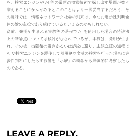
を、検索エンジンや AI 等の最新の検索技術で探し出す場面が益々
増えることにかんがみるとこのことはより一層妥当するだろう。そ
の意味では、情報ネットワーク社会の到来は、今なお進歩性判断全
体の陰の主役であり続けているといえるのかもしれない。
従前、発明が生まれる実験等の過程で AI を使用した場合の特許法
上の諸論点については検討がなされているが、本稿は、発明が生ま
れ、その後、出願後の審判あるいは訴訟に至り、主張立証の過程で
AI や検索エンジンを駆使して引用例や文献の検索を行った場合に進
歩性判断にもたらす影響を「示唆」の概念から具体的に考察したも
のである。
LEAVE A REPLY.