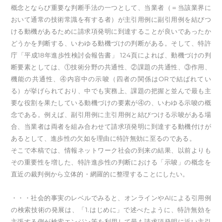
概念とならび重要な判断手法の一つとして、当業者（＝当該業界に
おいて通常の技術常識を有する者）が主引用例に副引用例を結びつ
ける動機があるために請求項発明に到達することが良いであったか
どうかを判断する、いわゆる動機づけの判断がある。そして、特許
庁「平成18年進歩性検討会報告書」 124頁によれば、動機づけの判
断要素としては、①技術分野の共通性、②課題の共通性、③作用、
機能の共通性、④内容中の示唆（四者の関係はORで結ばれてい
る）が挙げられており、中でも実務上、課題の把握と並んで最も主
要な役割を果たしている動機づけの要素が④の、いわゆる示唆の概
念である。例えば、副引用例に主引用例と結びつける示唆がある場
合、当業者は両者を組み合わせて請求項発明に到達する動機付けが
あるとして、進歩性の欠如を理由に特許無効に至るのである。
そこで本稿では、情報ネットワーク社会の到来の結果、以前よりも
その重要性を増した、特許進歩性の判断における「示唆」の概念を
直近の裁判例から立体的・網羅的に整理することにしたい。
・・・社会的事実のレベルでみると、オンラインやAIによる引用例
の検索技術の発展は、「1.はじめに」で述べたように、特許無効を
主張する側が検索エンジン等を利用して最も請求項発明に近い主引