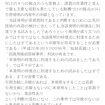
付けの４つの観点のうち実務上、課題の共通性と並ん
で最も主要な役割を果たしている動機づけの観点が(4)
引用発明の内容中の示唆となっています。
「当該発明が容易想到であると判断するためには,先行
技術の内容の検討に当たっても,当該発明の特徴点に到
達できる試みをしたであろうという推測が成り立つの
みでは十分ではなく,当該発明の特徴点に到達するため
にしたはずであるという示唆等が存在することが必要
である」(平成20年(行ケ)10096号、知財高裁)という
「回路用接続部材事件」判決が有名です。
「本発明の特徴点に到達するための試みをしたであろ
う」では不十分であり、
「本発明の特徴点に到達するための試みをしたはずで
ある」までが必要である。
引用文献に示唆があれば、本発明をすることは容易
引用文献に示唆もないのに本発明をしたことは容易で
ないから、進歩性あり
という判断の流れになり、この事件では示唆がないか
ら進歩性ありと判断されています。