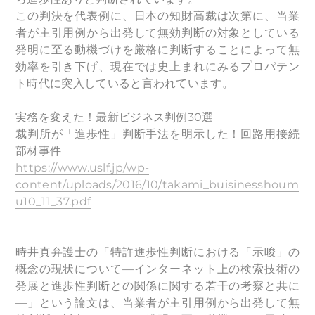
この判決を代表例に、日本の知財高裁は次第に、当業
者が主引用例から出発して無効判断の対象としている
発明に至る動機づけを厳格に判断することによって無
効率を引き下げ、現在では史上まれにみるプロパテン
ト時代に突入していると言われています。
実務を変えた！最新ビジネス判例30選
裁判所が「進歩性」判断手法を明示した！回路用接続
部材事件
https://www.uslf.jp/wp-
content/uploads/2016/10/takami_buisinesshoum
u10_11_37.pdf
時井真弁護士の「特許進歩性判断における「示唆」の
概念の現状について—インターネット上の検索技術の
発展と進歩性判断との関係に関する若干の考察と共に
—」という論文は、当業者が主引用例から出発して無