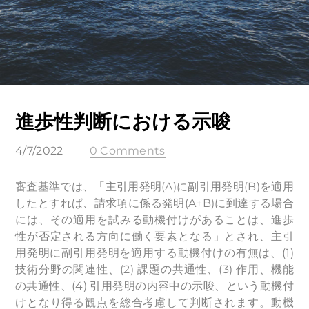
進歩性判断における示唆
4/7/2022
0 Comments
審査基準では、「主引用発明(A)に副引用発明(B)を適用
したとすれば、請求項に係る発明(A+B)に到達する場合
には、その適用を試みる動機付けがあることは、進歩
性が否定される方向に働く要素となる」とされ、主引
用発明に副引用発明を適用する動機付けの有無は、(1)
技術分野の関連性、(2) 課題の共通性、(3) 作用、機能
の共通性、(4) 引用発明の内容中の示唆、という動機付
けとなり得る観点を総合考慮して判断されます。動機