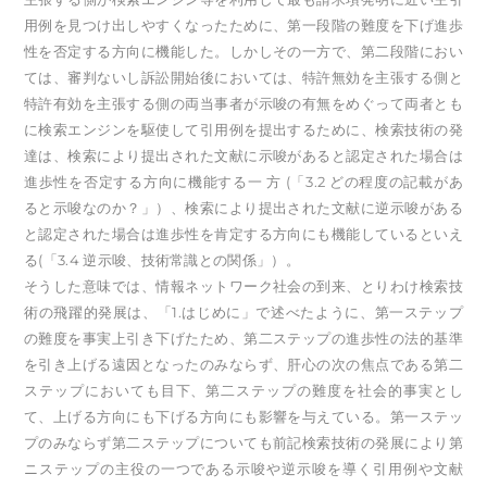
用例を見つけ出しやすくなったために、第一段階の難度を下げ進歩
性を否定する方向に機能した。しかしその一方で、第二段階におい
ては、審判ないし訴訟開始後においては、特許無効を主張する側と
特許有効を主張する側の両当事者が示唆の有無をめぐって両者とも
に検索エンジンを駆使して引用例を提出するために、検索技術の発
達は、検索により提出された文献に示唆があると認定された場合は
進歩性を否定する方向に機能する一 方 (「3.2 どの程度の記載があ
ると示唆なのか？」）、検索により提出された文献に逆示唆がある
と認定された場合は進歩性を肯定する方向にも機能しているといえ
る(「3.4 逆示唆、技術常識との関係」）。
そうした意味では、情報ネットワーク社会の到来、とりわけ検索技
術の飛躍的発展は、「1.はじめに」で述べたように、第一ステップ
の難度を事実上引き下げたため、第二ステップの進歩性の法的基準
を引き上げる遠因となったのみならず、肝心の次の焦点である第二
ステップにおいても目下、第二ステップの難度を社会的事実とし
て、上げる方向にも下げる方向にも影響を与えている。第一ステッ
プのみならず第二ステップについても前記検索技術の発展により第
ニステップの主役の一つである示唆や逆示唆を導く引用例や文献