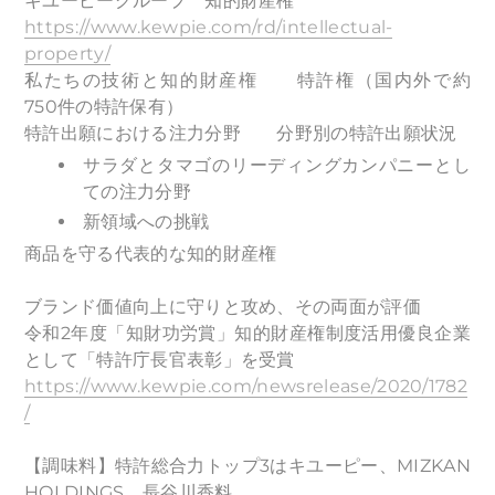
キユーピーグループ 知的財産権
https://www.kewpie.com/rd/intellectual-
property/
私たちの技術と知的財産権 特許権（国内外で約
750件の特許保有）
特許出願における注力分野 分野別の特許出願状況
サラダとタマゴのリーディングカンパニーとし
ての注力分野
新領域への挑戦
商品を守る代表的な知的財産権
ブランド価値向上に守りと攻め、その両面が評価
令和2年度「知財功労賞」知的財産権制度活用優良企業
として「特許庁長官表彰」を受賞
https://www.kewpie.com/newsrelease/2020/1782
/
【調味料】特許総合力トップ3はキユーピー、MIZKAN
HOLDINGS、長谷川香料