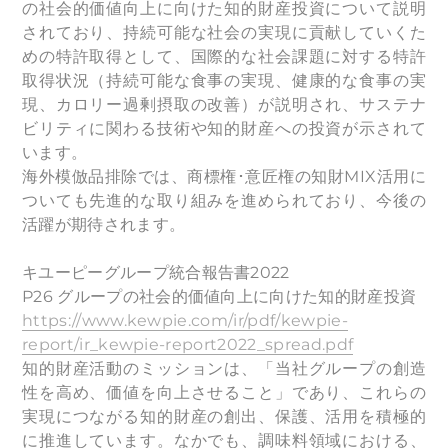
の社会的価値向上に向けた知的財産投資について説明
されており、持続可能な社会の実現に貢献していくた
めの特許取得として、国際的な社会課題に対する特許
取得状況（持続可能な食事の実現、健康的な食事の実
現、カロリー過剰摂取の改善）が説明され、サステナ
ビリティに関わる技術や知的財産への投資が示されて
います。
海外模倣品排除では、商標権･意匠権の知財MIX活用に
ついても先進的な取り組みを進められており、今後の
活躍が期待されます。
キユーピーグループ統合報告書2022
P26 グループの社会的価値向上に向けた知的財産投資
https://www.kewpie.com/ir/pdf/kewpie-
report/ir_kewpie-report2022_spread.pdf
知的財産活動のミッションは、「当社グループの創造
性を高め、価値を向上させること」であり、これらの
実現につながる知的財産の創出、保護、活用を積極的
に推進しています。なかでも、調味料領域における、