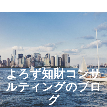
HOME
SERVICES
ABOUT
CONTACT
BLOG
知財活動のROICへの貢献
生成AIを活用した知財戦略の策定方法
生成AIとの「壁打ち」で、新たな発明を創出する方法
​よろず知財コンサ
ルティングのブロ
グ