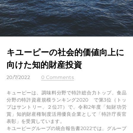
キユーピーの社会的価値向上に
向けた知的財産投資
20/7/2022
0 Comments
キューピーは、調味料分野で特許総合力トップ、食品
分野の特許資産規模ランキング2020 で第3位（トッ
プはサントリー、２位JT）で、令和2年度「知財功労
賞」知的財産権制度活用優良企業として「特許庁長官
表彰」を受賞しています。
キユーピーグループの統合報告書2022では、グループ