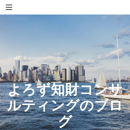
HOME
SERVICES
ABOUT
CONTACT
BLOG
知財活動のROICへの貢献
生成AIを活用した知財戦略の策定方法
生成AIとの「壁打ち」で、新たな発明を創出する方法
​よろず知財コンサ
ルティングのブロ
グ