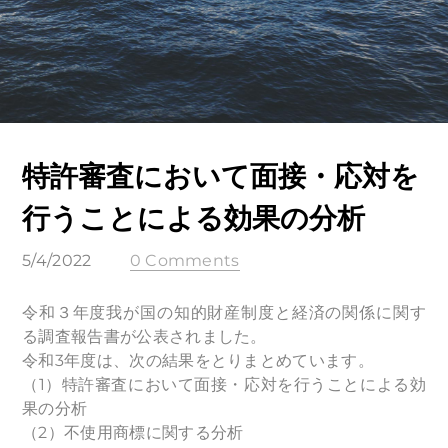
特許審査において面接・応対を
行うことによる効果の分析
5/4/2022
0 Comments
令和３年度我が国の知的財産制度と経済の関係に関す
る調査報告書が公表されました。
令和3年度は、次の結果をとりまとめています。
（1）特許審査において面接・応対を行うことによる効
果の分析
（2）不使用商標に関する分析