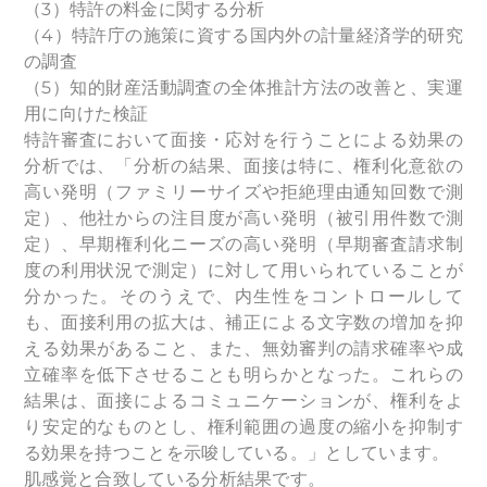
（3）特許の料金に関する分析
（4）特許庁の施策に資する国内外の計量経済学的研究
の調査
（5）知的財産活動調査の全体推計方法の改善と、実運
用に向けた検証
特許審査において面接・応対を行うことによる効果の
分析では、「分析の結果、面接は特に、権利化意欲の
高い発明（ファミリーサイズや拒絶理由通知回数で測
定）、他社からの注目度が高い発明（被引用件数で測
定）、早期権利化ニーズの高い発明（早期審査請求制
度の利用状況で測定）に対して用いられていることが
分かった。そのうえで、内生性をコントロールして
も、面接利用の拡大は、補正による文字数の増加を抑
える効果があること、また、無効審判の請求確率や成
立確率を低下させることも明らかとなった。これらの
結果は、面接によるコミュニケーションが、権利をよ
り安定的なものとし、権利範囲の過度の縮小を抑制す
る効果を持つことを示唆している。」としています。
肌感覚と合致している分析結果です。