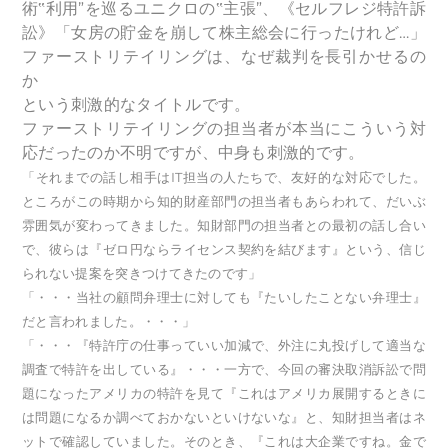
術‟利用”を巡るユニクロの‟主張”、《セルフレジ特許訴
訟》「女房の貯金を崩して株主総会に行ったけれど…」
ファーストリテイリングは、なぜ裁判を長引かせるの
か
という刺激的なタイトルです。
ファーストリテイリングの担当者が本当にこういう対
応だったのか不明ですが、中身も刺激的です。
「それまでの話し相手はIT担当の人たちで、友好的な対応でした。
ところがこの時期から知的財産部門の担当者もあらわれて、だいぶ
雰囲気が変わってきました。知財部門の担当者との最初の話し合い
で、彼らは『ゼロ円ならライセンス契約を結びます』という、信じ
られない提案を突きつけてきたのです」
「・・・当社の顧問弁理士に対しても『たいしたことない弁理士』
だと言われました。・・・」
「・・・『特許庁の仕事っていい加減で、外注に丸投げして適当な
調査で特許を出している』・・・一方で、今回の審決取消訴訟で問
題になったアメリカの特許を見て『これはアメリカ展開するときに
は問題になるか調べておかないといけないな』と、知財担当者はネ
ットで確認していました。そのとき、『これは大企業ですね。金で