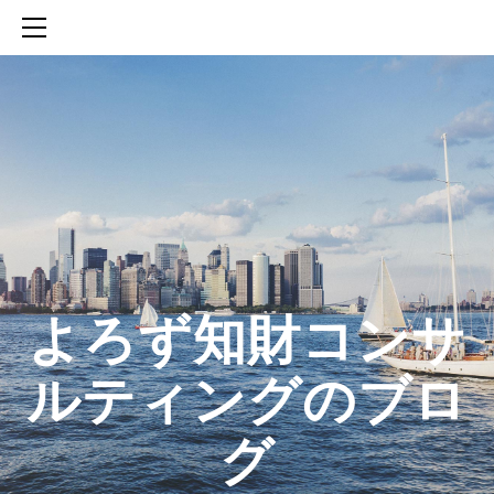
HOME
SERVICES
ABOUT
CONTACT
BLOG
知財活動のROICへの貢献
生成AIを活用した知財戦略の策定方法
生成AIとの「壁打ち」で、新たな発明を創出する方法
​よろず知財コンサ
ルティングのブロ
グ