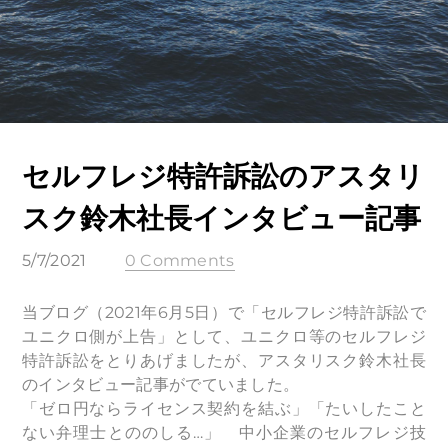
セルフレジ特許訴訟のアスタリ
スク鈴木社長インタビュー記事
5/7/2021
0 Comments
当ブログ（2021年6月5日）で「セルフレジ特許訴訟で
ユニクロ側が上告」として、ユニクロ等のセルフレジ
特許訴訟をとりあげましたが、アスタリスク鈴木社長
のインタビュー記事がでていました。
「ゼロ円ならライセンス契約を結ぶ」「たいしたこと
ない弁理士とののしる…」 中小企業のセルフレジ技