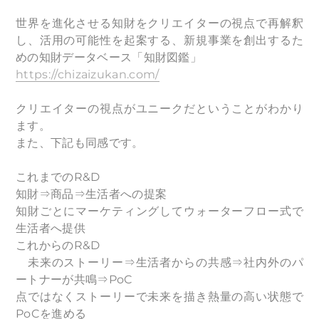
世界を進化させる知財をクリエイターの視点で再解釈
し、活用の可能性を起案する、新規事業を創出するた
めの知財データベース「知財図鑑」
https://chizaizukan.com/
クリエイターの視点がユニークだということがわかり
ます。
また、下記も同感です。
これまでのR&D
知財⇒商品⇒生活者への提案
知財ごとにマーケティングしてウォーターフロー式で
生活者へ提供
これからのR&D
未来のストーリー⇒生活者からの共感⇒社内外のパ
ートナーが共鳴⇒PoC
点ではなくストーリーで未来を描き熱量の高い状態で
PoCを進める