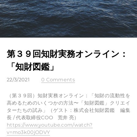
第３９回知財実務オンライン：
「知財図鑑」
22/3/2021
0 Comments
（第３９回）知財実務オンライン：「知財の流動性を
高めるためのいくつかの方法〜「知財図鑑」クリエイ
ターたちの試み」（ゲスト：株式会社知財図鑑 編集
長 / 代表取締役COO 荒井 亮）
https://www.youtube.com/watch?
v=mo3k00jODVY