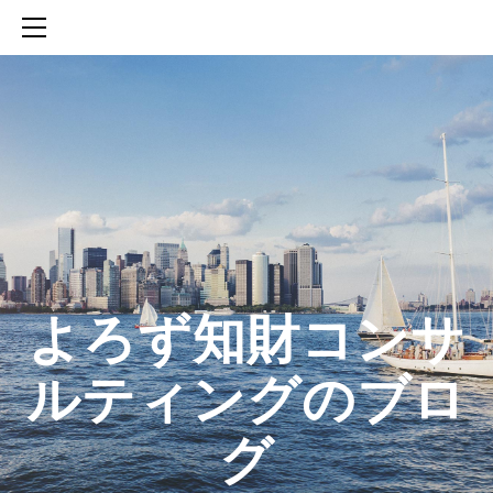
HOME
SERVICES
ABOUT
CONTACT
BLOG
知財活動のROICへの貢献
生成AIを活用した知財戦略の策定方法
生成AIとの「壁打ち」で、新たな発明を創出する方法
​よろず知財コンサ
ルティングのブロ
グ