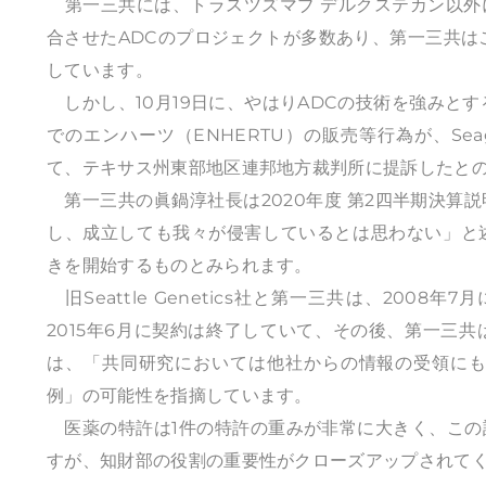
第一三共には、トラスツズマブ デルクステカン以外
合させたADCのプロジェクトが多数あり、第一三共は
しています。
しかし、10月19日に、やはりADCの技術を強みとするSe
でのエンハーツ（ENHERTU）の販売等行為が、Seag
て、テキサス州東部地区連邦地方裁判所に提訴したと
第一三共の眞鍋淳社長は2020年度 第2四半期決算説
し、成立しても我々が侵害しているとは思わない」と
きを開始するものとみられます。
旧Seattle Genetics社と第一三共は、200
2015年6月に契約は終了していて、その後、
第一三共
は、「共同研究においては他社からの情報の受領に
例」の可能性を指摘しています。
医薬の特許は1件の特許の重みが非常に大きく、この
すが、知財部の役割の重要性がクローズアップされて