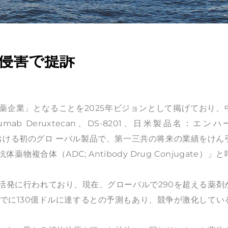
許侵害で提訴
薬企業」となることを2025年ビジョンとして掲げており、
ab Deruxtecan、DS-8201、日米製品名：エンハ
における初のグロ ーバル製品で、第一三共の将来の業績をけん
合体（ADC; Antibody Drug Conjugate）」と
活発に行われており、現在、グローバルで290を超える薬剤
までに130億ドルに達するとの予測もあり、競争が激化してい