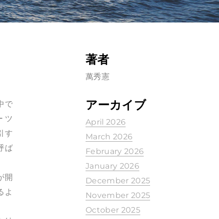
著者
萬秀憲
アーカイブ
中で
ーツ
April 2026
引す
March 2026
呼ば
February 2026
January 2026
が開
December 2025
るよ
November 2025
October 2025