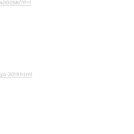
10400058/?P=1
kyo-2019.html