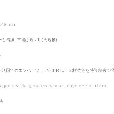
448.html
ーも増加…市場は近く1兆円規模に
/
三共による米国でのエンハーツ（ENHERTU）の販売等を特許侵害で
agen-seattle-genetics-daiichisankyo-enhertu.html
共