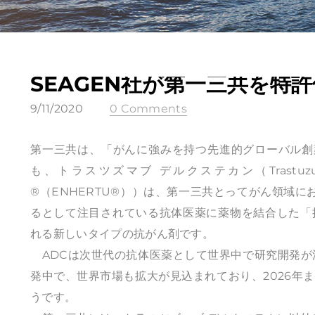
SEAGEN社が第一三共を特
9/11/2020
0 Comments
第一三共は、「がんに強みを持つ先進的グローバル創
も、トラスツズマブ デルクステカン（Trastuzum
®（ENHERTU®））は、第一三共とってがん領域
るとして注目されている抗体医薬に薬物を結合した「抗体薬物複
れる新しいタイプの抗がん剤です。
ADCは次世代の抗体医薬として世界中で研究開発が
発中で、世界市場も拡大が見込まれており、2026年
うです。