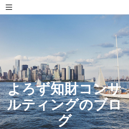
HOME
SERVICES
ABOUT
CONTACT
BLOG
知財活動のROICへの貢献
生成AIを活用した知財戦略の策定方法
生成AIとの「壁打ち」で、新たな発明を創出する方法
​よろず知財コンサ
ルティングのブロ
グ