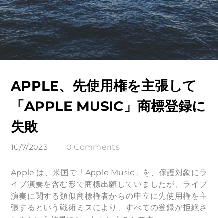
APPLE、先使用権を主張して
「APPLE MUSIC」商標登録に
失敗
10/7/2023
0 Comments
Apple は、米国で「Apple Music」を、保護対象にラ
イブ演奏を含む形で商標出願していましたが、ライブ
演奏に関する類似商標権者からの申立に先使用権を主
張するという戦術ミスにより、すべての登録が拒絶さ