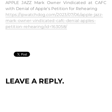
APPLE JAZZ Mark Owner Vindicated at CAFC
with Denial of Apple’s Petition for Rehearing
https://ipwatchdog.com/2023/07/06/apple-jazz-
mark-owner-vindicated-cafc-denial-apples-
petition-rehearing/id=163058/
LEAVE A REPLY.