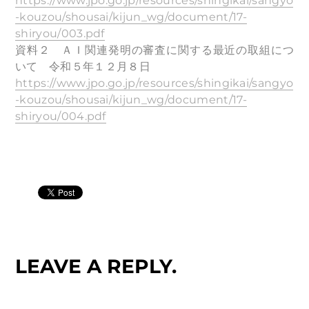
https://www.jpo.go.jp/resources/shingikai/sangyo
-kouzou/shousai/kijun_wg/document/17-
shiryou/003.pdf
資料２ ＡＩ関連発明の審査に関する最近の取組につ
いて 令和５年１２月８日
https://www.jpo.go.jp/resources/shingikai/sangyo
-kouzou/shousai/kijun_wg/document/17-
shiryou/004.pdf
LEAVE A REPLY.