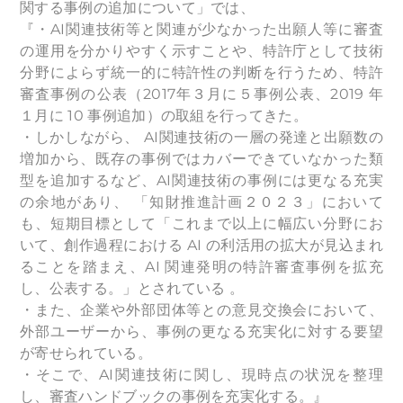
関する事例の追加について」では、
『・AI関連技術等と関連が少なかった出願人等に審査
の運用を分かりやすく示すことや、特許庁として技術
分野によらず統一的に特許性の判断を行うため、特許
審査事例の公表（2017年３月に５事例公表、2019 年
１月に 10 事例追加）の取組を行ってきた。
・しかしながら、 AI関連技術の一層の発達と出願数の
増加から、既存の事例ではカバーできていなかった類
型を追加するなど、AI関連技術の事例には更なる充実
の余地があり、 「知財推進計画２０２３」において
も、短期目標として「これまで以上に幅広い分野にお
いて、創作過程における AI の利活用の拡大が見込まれ
ることを踏まえ、AI 関連発明の特許審査事例を拡充
し、公表する。」とされている 。
・また、企業や外部団体等との意見交換会において、
外部ユーザーから、事例の更なる充実化に対する要望
が寄せられている。
・そこで、AI関連技術に関し、現時点の状況を整理
し、審査ハンドブックの事例を充実化する。』