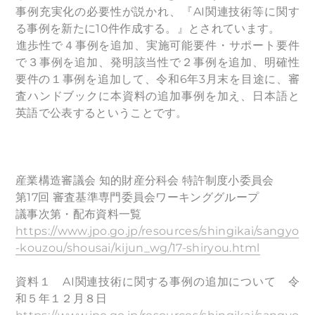
事例充実化の必要性が説かれ、『AI関連技術等に関す
る事例を新たに10件作成する。』とされています。
​進歩性で４事例を追加、実施可能要件・サポート要件
で３事例を追加、発明該当性で２事例を追加、明確性
要件の１事例を追加して、令和6年3月末を目途に、審
査ハンドブックに本資料の追加事例を加え、日本語と
英語で公表するということです。
産業構造審議会 知的財産分科会 特許制度小委員会
第17回 審査基準専門委員会ワーキンググループ
議事次第・配布資料一覧
https://www.jpo.go.jp/resources/shingikai/sangyo
-kouzou/shousai/kijun_wg/17-shiryou.html
資料１ AI関連技術に関する事例の追加について 令
和５年１２月８日