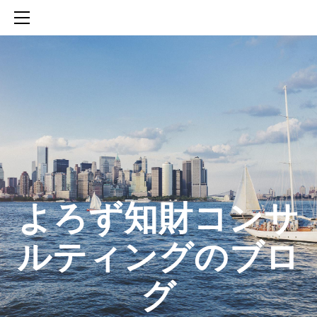
HOME
SERVICES
ABOUT
CONTACT
BLOG
知財活動のROICへの貢献
生成AIを活用した知財戦略の策定方法
生成AIとの「壁打ち」で、新たな発明を創出する方法
​よろず知財コンサ
ルティングのブロ
グ